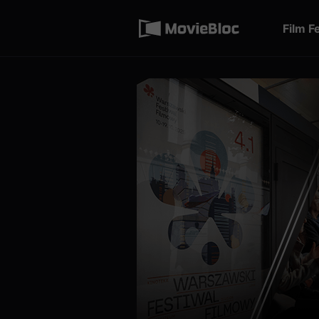
무
Terms of service
비
블
Film F
록
Privacy policy
은
단
편
영
화
와
독
립
영
화
를
중
심
으
로
다
양
한
작
품
을
감
상
하
고
발