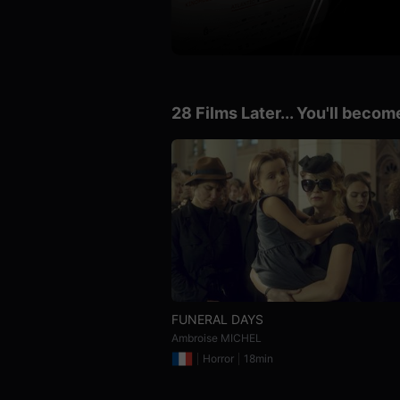
견
할
수
있
는
온
라
인
28 Films Later... You'll becom
스
트
리
밍
플
랫
폼
입
니
다.
국
내
외
단
편
영
FUNERAL DAYS
화
Ambroise MICHEL
를
손
Horror
18min
쉽
게
찾