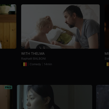
WITH THELMA
MI
Raphaël BALBONI
St
Comedy
14min