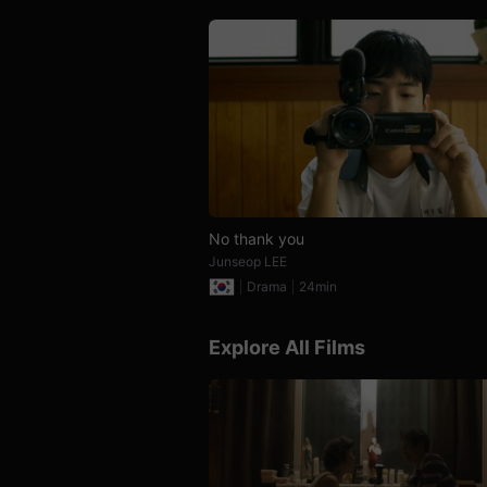
를
제
공
합
니
다.
또
한
창
작
자
는
자
신
의
No thank you
단
Junseop LEE
편
영
Drama
24min
화
와
독
Explore All Films
립
영
화
를
등
록
하
고
더