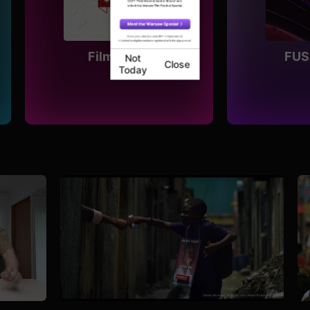
Film Dabin
FUS
Not
Close
Today