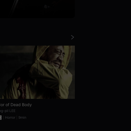
or of Dead Body
TEA TIME
g-pil LEE
Sonia JOUBERT
Horror
9min
Horror
3min