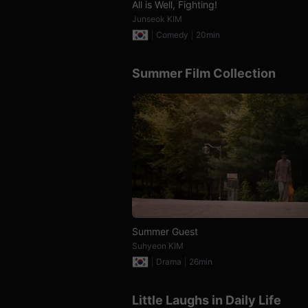
으
All is Well, Fighting!
로
Junseok KIM
소
개
Comedy
20min
하
며,
단
Summer Film Collection
편
영
화
와
독
립
영
화
를
좋
아
하
는
관
객
에
Summer Guest
게
Suhyeon KIM
폭
넓
Drama
26min
은
선
택
Little Laughs in Daily Life
지