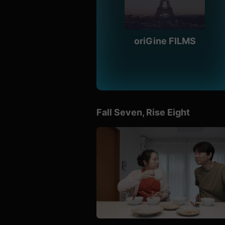
편
영
화,
화
제
성
oriGine FILMS
있
는
독
립
영
화,
예
술
성
Fall Seven, Rise Eight
과
작
품
성
을
갖
춘
독
립
영
화
를
지
속
적