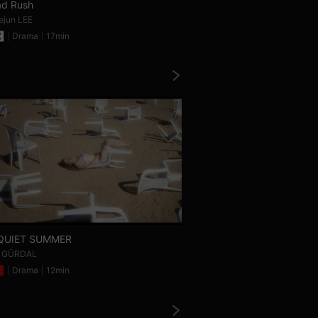
d Rush
CHAMPION
ejun LEE
Sylvain BEGERT
Drama
17min
Comedy
14mi
QUIET SUMMER
Cat Day Afternoon
s GÜRDAL
Seongmo Kwon
Drama
12min
Comedy
25mi