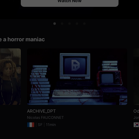
Watch Now
e a horror maniac
ARCHIVE_DPT
Od
Nicolas FAUCONNET
Jon
SF
11min