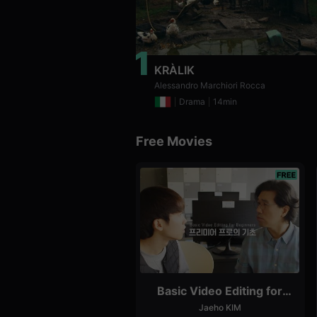
편
영
화
추
1
천,
독
KRÀLIK
립
영
Alessandro Marchiori Rocca
화
Drama
14min
추
천,
단
편
Free Movies
영
화
감
상,
독
립
영
화
감
상
플
랫
폼
을
Basic Video Editing for
찾
Beginners
는
Jaeho KIM
이