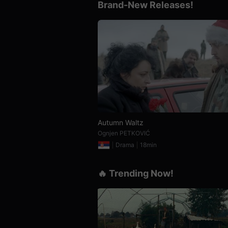
Brand-New Releases!
을
수
있
고,
새
로
운
감
성
과
메
시
지
를
담
은
Autumn Waltz
독
Ognjen PETKOVIĆ
립
영
Drama
18min
화
를
폭
🔥 Trending Now!
넓
게
만
날
수
있
어
단