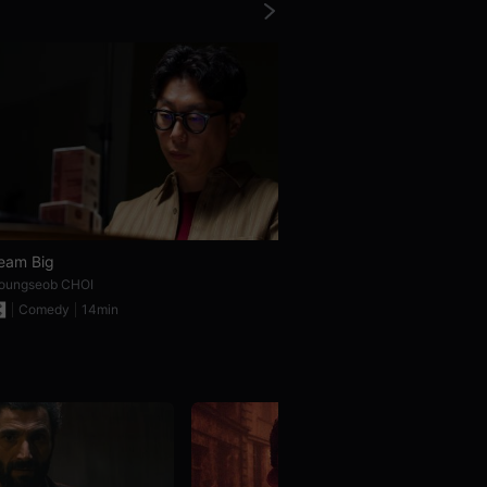
eam Big
Love
oungseob CHOI
Ognjen PETKOVIĆ
Comedy
14min
Drama
13min