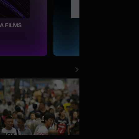
A FILMS
MUV:LAB