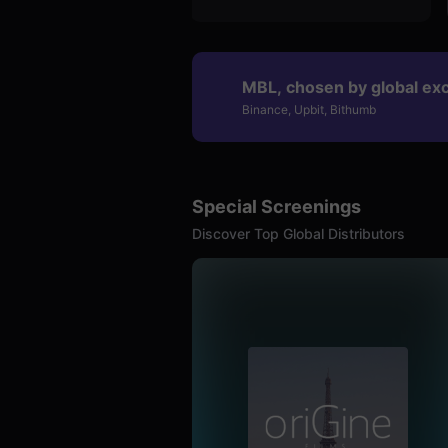
용
자
에
게
적
MBL, chosen by global ex
합
합
Binance, Upbit, Bithumb
니
다.
무
비
블
록
Special Screenings
은
신
Discover Top Global Distributors
인
감
독
의
단
편
영
화,
영
화
제
출
품
단