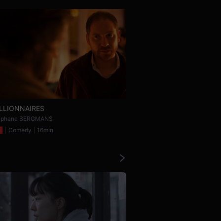
LLIONNAIRES
Bibitan
éphane BERGMANS
Dongyoon DAN
Comedy
16min
Comedy
16mi