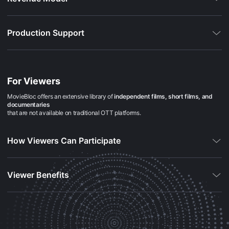
를
제
공
합
Production Support
니
다.
또
한
창
작
자
For Viewers
는
자
MovieBloc offers an extensive library of
independent films, short films, and
신
documentaries
의
that are not available on traditional OTT platforms.
단
편
영
How Viewers Can Participate
화
와
독
립
영
Viewer Benefits
화
를
등
록
하
고
더