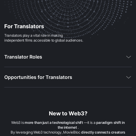
많
은
관
객
과
연
For Translators
결
될
Translators play a vital role in making
수
independent films accessible to global audiences.
있
어,
단
Translator Roles
편
영
화
플
랫
Opportunities for Translators
폼
과
독
립
영
화
플
랫
New to Web3?
폼
을
Web3 is
more than just a technological shift
—it is a
paradigm shift in
찾
the internet
.
는
By leveraging Web3 technology, MovieBloc
directly connects creators
사