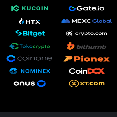
편
영
화,
화
제
성
있
는
독
립
영
화,
예
술
성
과
작
품
성
을
갖
춘
독
립
영
화
를
지
속
적