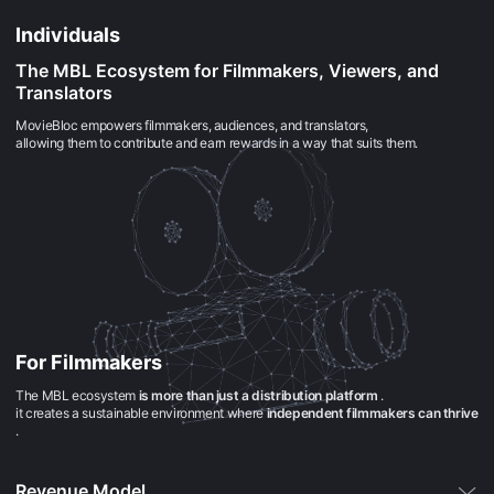
으
로
Individuals
소
개
The MBL Ecosystem for Filmmakers, Viewers, and
하
며,
Translators
단
편
MovieBloc empowers filmmakers, audiences, and translators,
영
allowing them to contribute and earn rewards in a way that suits them.
화
와
독
립
영
화
를
좋
아
하
는
관
객
For Filmmakers
에
게
The MBL ecosystem
is more than just a distribution platform
.
폭
it creates a sustainable environment where
independent filmmakers can thrive
넓
.
은
선
택
지
Revenue Model