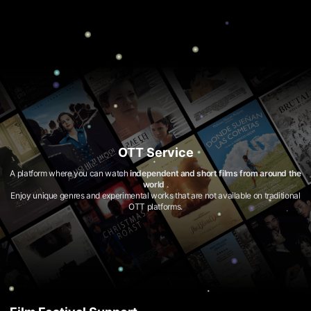
견
할
수
있
는
온
라
인
스
트
리
밍
플
랫
OTT Service
폼
입
니
A platform where you can watch
independent and short films from around the
다.
world
.
국
Enjoy unique genres and experimental works that are not available on traditional
내
OTT platforms.
외
단
편
영
화
를
손
쉽
게
찾