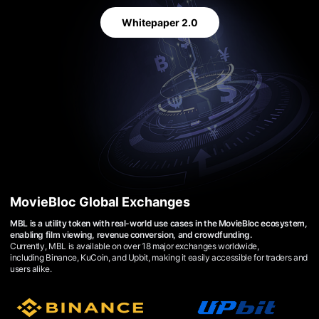
용
자
Whitepaper 2.0
에
게
적
합
합
니
다.
무
비
블
록
은
신
인
감
독
MovieBloc Global Exchanges
의
단
MBL is a utility token with real-world use cases in the MovieBloc ecosystem,
편
영
enabling film viewing, revenue conversion, and crowdfunding.
화,
Currently, MBL is available on over 18 major exchanges worldwide,
영
including Binance, KuCoin, and Upbit, making it easily accessible for traders and
화
users alike.
제
출
품
단