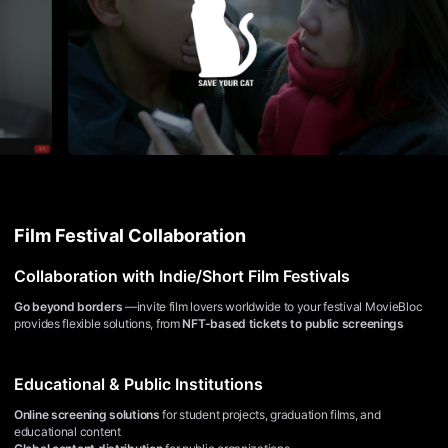
화
온
라
인
감
상
에
최
적
화
된
서
비
스
로,
Film Festival Collaboration
단
편
영
Collaboration with Indie/Short Film Festivals
화
와
Go beyond borders
—invite film lovers worldwide to your festival
MovieBloc
독
provides flexible solutions, from
NFT-based tickets to public screenings
립
영
화
를
Educational & Public Institutions
쉽
고
Online screening solutions
for student projects, graduation films, and
편
educational content
리