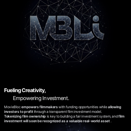
편
영
화
추
천,
독
립
영
화
추
천,
단
편
영
화
감
상,
독
립
영
Fueling Creativity,
화
감
Empowering Investment.
상
플
MovieBloc
empowers filmmakers
with funding opportunities
while
allowing
랫
investors to profit
through a transparent film investment model.
폼
Tokenizing film ownership
is key to building a fair investment system,
and
film
을
investment will soon be recognized as a valuable real-world asset
.
찾
는
이