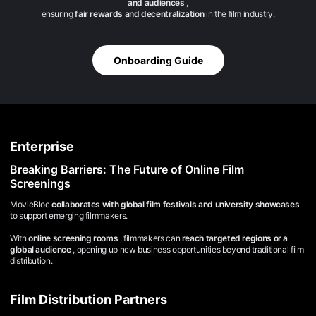
and audiences
,
용
ensuring
fair rewards and decentralization
in the film industry.
자
와
창
작
자
Onboarding Guide
모
두
에
게
유
용
합
니
Enterprise
다.
무
Breaking Barriers: The Future of Online Film
비
Screenings
블
록
MovieBloc
collaborates with global film festivals and university showcases
은
to support emerging filmmakers.
단
편
With
online screening rooms
, filmmakers can
reach targeted regions or a
영
global audience
,
opening up new business opportunities beyond traditional film
화
검
distribution.
색,
독
립
Film Distribution Partners
영
화