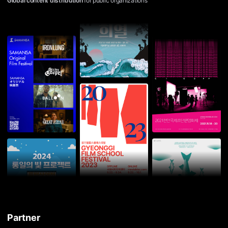
하
Global content distribution
for public organizations
게
만
날
수
있
는
플
랫
폼
입
니
다.
Partner