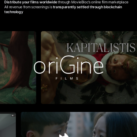
Distribute your films worldwide
through MovieBloc’s online film marketplace
검
All revenue from screenings is
transparently settled through blockchain
색,
technology
단
편
영
화
스
트
리
밍,
독
립
영
화
스
트
리
밍,
단
편
영
화
온
라
인
감
상,
독
립
영