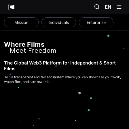
무
SEARCH
menu
비
EN
블
록
은
Mission
Individuals
Enterprise
단
편
영
화
와
Where Films
독
Meet Freedom
립
영
화
The Global Web3 Platform for Independent & Short
를
중
Films
심
으
Join a
transparent and fair ecosystem
where you can showcase your work,
로
watch films, and earn rewards.
다
양
한
작
품
을
감
상
하
고
발