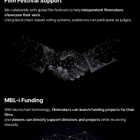
Film Festival Support
을
수
We collaborate with global film festivals to help
independent filmmakers
있
showcase their work
.
고,
Using blockchain-based voting systems, audiences can participate as judges.
새
로
운
감
성
과
메
시
지
를
담
은
독
립
영
화
를
MBL-i Funding
폭
넓
With blockchain technology,
filmmakers can launch funding projects for their
게
films
,
만
and
viewers can directly support directors and projects
while receiving
날
rewards.
수
있
어
단