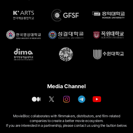
Media Channel
m
t
i
t
y
e
w
n
e
o
d
i
s
l
u
i
t
t
e
t
u
t
a
g
u
MovieBloc collaborates with filmmakers, distributors,
and film-related
m
e
g
r
b
companies to create a better movie ecosystem.
r
r
a
e
If you are interested in a partnership, please contact us using the button below.
a
m
m