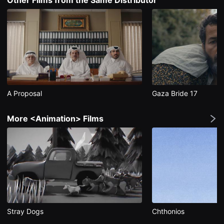
편
영
화
추
천,
독
립
영
화
추
천,
단
A Proposal
Gaza Bride 17
편
영
화
More <Animation> Films
감
상,
독
립
영
화
감
상
플
랫
폼
을
찾
Stray Dogs
Chthonios
는
이