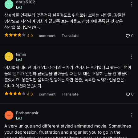
를
dbtjs5102
Mor
제
Lv.1
opti
공
산성비를 언제부터 맞은건지 싶을정도로 위태로워 보이는 사람들. 강렬한
Ope
합
the
니
영상으로 시작하여 영화가 끝날쯤 보는 이들도 산성비에 중독된 것 같은
Opti
다.
착각을 불러일으킨다.
win
또
한
4.0
comment
Translate
0
창
작
자
는
kimin
자
Mor
Lv.1
신
opti
의
어지럽게 내리던 비가 영과 남자의 관계가 깊어지는 계기였다고 봤는데, 영이
Ope
단
the
둘의 관계가 완전히 끝났음을 받아들일 때는 비 대신 조용히 눈물 한 방울이
편
Opti
흘렀네요. 몽환적인 음악과 일렁이는 화면 연출, 독특한 색채가 인상깊은
영
win
화
애니메이션이었습니다.
와
독
4.0
comment
Translate
0
립
영
화
를
Farhannasir
Mor
등
Lv.1
opti
록
A very unique and different styled animated movie. Sometimes
Ope
하
the
고
your depression, frustration and anger let you to go in the
Opti
더