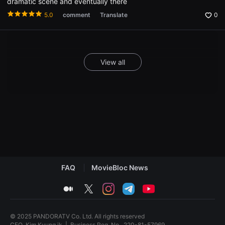
dramatic scene and eventually there
용
자
5.0
comment
Translate
0
와
창
작
자
모
두
View all
에
게
유
용
합
니
다.
무
비
블
록
은
단
편
FAQ
MovieBloc News
영
화
검
medium
twitter
instagram
telegram
youtube
색,
독
립
영
© 2025 PANDORATV Co. Ltd. All rights reserved
화
CEO
Kim Kyung ik
|
Business Reg. No.
220-81-57969