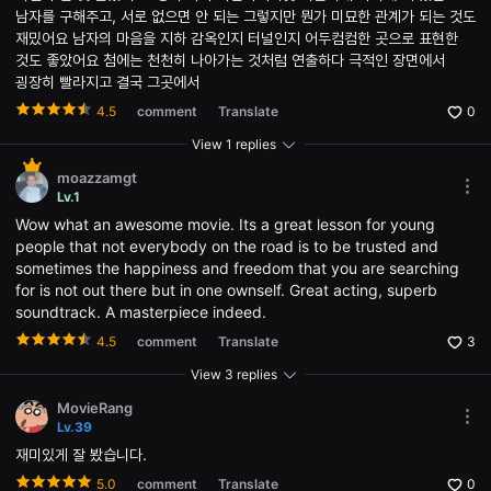
편
남자를 구해주고, 서로 없으면 안 되는 그렇지만 뭔가 미묘한 관계가 되는 것도
영
화,
재밌어요 남자의 마음을 지하 감옥인지 터널인지 어두컴컴한 곳으로 표현한
화
것도 좋았어요 첨에는 천천히 나아가는 것처럼 연출하다 극적인 장면에서
제
굉장히 빨라지고 결국 그곳에서
성
있
4.5
comment
Translate
0
는
독
View 1 replies
립
영
moazzamgt
화,
Mor
Lv.1
예
opti
술
Wow what an awesome movie. Its a great lesson for young
Ope
성
the
people that not everybody on the road is to be trusted and
과
Opti
작
sometimes the happiness and freedom that you are searching
win
품
for is not out there but in one ownself. Great acting, superb
성
soundtrack. A masterpiece indeed.
을
갖
4.5
comment
Translate
3
춘
독
View 3 replies
립
영
MovieRang
화
Mor
Lv.39
를
opti
지
재미있게 잘 봤습니다.
Ope
속
the
적
5.0
comment
Translate
0
Opti