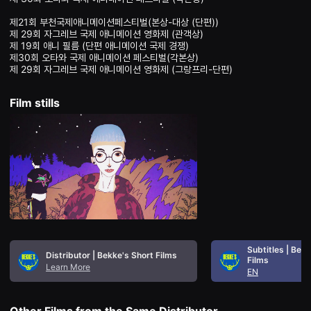
을
수
제21회 부천국제애니메이션페스티벌(본상-대상 (단편))

있
제 29회 자그레브 국제 애니메이션 영화제 (관객상) 

고,
제 19회 애니 필름 (단편 애니메이션 국제 경쟁) 

새
제30회 오타와 국제 애니메이션 페스티벌(각본상) 

로
제 29회 자그레브 국제 애니메이션 영화제 (그랑프리-단편) 
운
감
성
과
Film stills
메
시
지
를
담
은
독
립
영
화
를
폭
넓
게
Subtitles | Bek
Distributor | Bekke's Short Films
만
Films
Learn More
날
EN
수
있
어
Other Films from the Same Distributor
단