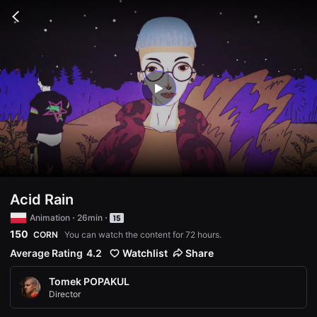
무
비
Go
블
back
록
은
단
편
영
화
play
와
독
립
영
화
를
중
심
으
로
Acid Rain
다
양
Animation
26min
한
150
CORN
You can watch the content for 72 hours.
작
품
Average Rating
4.2
Watchlist
Share
을
감
상
Tomek POPAKUL
하
Director
고
발