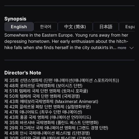
견
할
수
있
Synopsis
는
온
English
한국어
中文 (简体)
日本語
Españ
라
Somewhere in the Eastern Europe. Young runs away from her
인
스
depressing hometown. Her early enthusiasm about the hitch-
트
hike falls when she finds herself in the city outskirts in
more
리
the middle of the night. At the bridge she meets a figure
밍
플
balancing unsafely on the guardrail. That’s how she meets
랫
Skinny – a kind of unstable weirdo. Skinny lives in a camping
폼
van, which he uses to run his not-so-legal job errands. Together
Director's Note
입
니
with him, she sets on a journey with no destination. As the ride
제 35회 선댄스영화제 (단편 애니메이션(애니메이션 스포트라이트))

다.
continues a particular affection grows between the two of them.
제 48회 로테르담 국제영화제 (보이시즈 단편) 

국
제 51회 템페레 국제 단편 영화제 (토마시 포파쿨) 

내
외
제 50회 템페레 국제 단편 영화제 (국제경쟁) 

단
제 43회 예테보리국제영화제 (Maximerat Animerat) 

편
제 42회 끌레르몽 페랑 단편 영화제 (실험영화부문)

영
제 47회 애니어워드 (최우수 단편 애니메이션) 

화
제 43회 홍콩 국제 영화제 (애니메이션 언리미티드) 

를
제 35회 바르샤바 국제영화제 (폴란드 베스트 단편영화) 

손
제 29회 자그레브 국제 애니메이션 영화제 (그랜드 경쟁 단편) 

쉽
제 43회 안시 국제애니메이션 페스티벌 (단편경쟁) 

게
찾
제 30회 오타와 국제 애니메이션 페스티벌 (각본상) 
