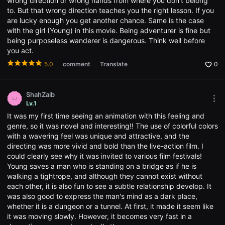
wrong direction or wrong hands from where you don't belong
win
많
to. But that wrong direction teaches you the right lesson. If you
은
관
are lucky enough you get another chance. Same is the case
객
with the girl (Young) in this movie. Being adventurer is fine but
과
being purposeless wanderer is dangerous. Think well before
연
결
you act.
될
수
5.0
comment
Translate
0
있
어,
단
편
ShahZaib
Mor
영
Lv.1
opti
화
It was my first time seeing an animation with this feeling and
Ope
플
the
랫
genre, so it was novel and interesting!! The use of colorful colors
Opti
폼
with a wavering feel was unique and attractive, and the
win
과
directing was more vivid and bold than the live-action film. I
독
립
could clearly see why it was invited to various film festivals!
영
Young saves a man who is standing on a bridge as if he is
화
walking a tightrope, and although they cannot exist without
플
랫
each other, it is also fun to see a subtle relationship develop. It
폼
was also good to express the man's mind as a dark place,
을
whether it is a dungeon or a tunnel. At first, it made it seem like
찾
는
it was moving slowly. However, it becomes very fast in a
사