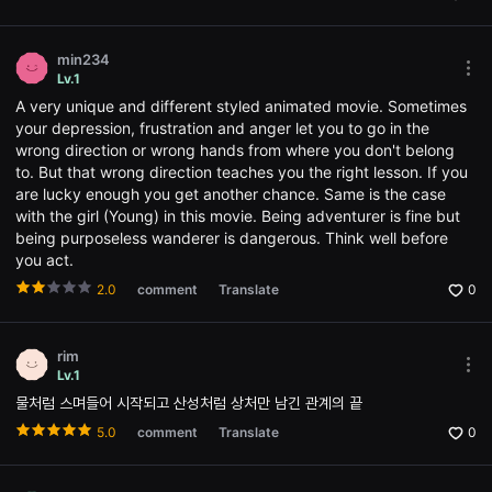
으
win
로
소
개
min234
하
Mor
Lv.1
며,
opti
단
A very unique and different styled animated movie. Sometimes
Ope
편
the
your depression, frustration and anger let you to go in the
영
Opti
wrong direction or wrong hands from where you don't belong
화
win
와
to. But that wrong direction teaches you the right lesson. If you
독
are lucky enough you get another chance. Same is the case
립
with the girl (Young) in this movie. Being adventurer is fine but
영
화
being purposeless wanderer is dangerous. Think well before
를
you act.
좋
아
2.0
comment
Translate
0
하
는
관
객
rim
에
Mor
Lv.1
게
opti
폭
물처럼 스며들어 시작되고 산성처럼 상처만 남긴 관계의 끝
Ope
넓
the
은
5.0
comment
Translate
0
Opti
선
win
택
지