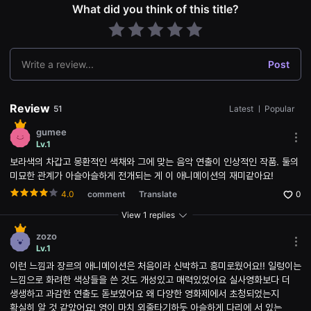
What did you think of this title?
용
자
에
게
적
합
Write a review...
Post
합
니
다.
무
Review
51
Latest
ㅣ
Popular
비
블
gumee
록
Mor
Lv.1
은
opti
신
보라색의 차갑고 몽환적인 색채와 그에 맞는 음악 연출이 인상적인 작품. 둘의
Ope
인
the
미묘한 관계가 아슬아슬하게 전개되는 게 이 애니메이션의 재미같아요!
감
Opti
독
win
4.0
comment
Translate
0
의
단
View 1 replies
편
영
zozo
화,
Mor
Lv.1
영
opti
화
이런 느낌과 장르의 애니메이션은 처음이라 신박하고 흥미로웠어요!! 일렁이는
Ope
제
the
느낌으로 화려한 색상들을 쓴 것도 개성있고 매력있었어요 실사영화보다 더
출
Opti
품
생생하고 과감한 연출도 돋보였어요 왜 다양한 영화제에서 초청되었는지
win
단
확실히 알 것 같았어요! 영이 마치 외줄타기하듯 아슬하게 다리에 서 있는