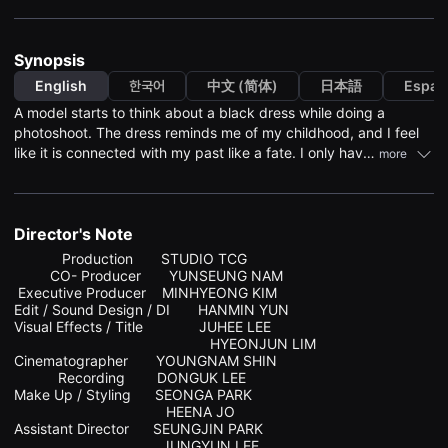
견
할
수
있
Synopsis
는
온
English
한국어
中文 (简体)
日本語
Españ
라
A model starts to think about a black dress while doing a
인
스
photoshoot. The dress reminds me of my childhood, and I feel
트
like it is connected with my past like a fate. I only have
more
리
childhood memories of fighting with my older sister over
밍
플
dresses. As I start dreaming of the past, I can see another me
랫
living a different life. Then, I find her who looks like me in the
폼
present, and I face that beautiful black dress.
Director's Note
입
니
            Production       STUDIO TCG

다.
         CO- Producer       YUNSEUNG NAM

국
 Executive Producer    MINHYEONG KIM

내
외
Edit / Sound Design / DI       HANMIN YUN

단
Visual Effects / Title              JUHEE LEE

편
                                                 HYEONJUN LIM

영
Cinematographer       YOUNGNAM SHIN 

화
           Recording        DONGUK LEE

를
Make Up / Styling      SEONGA PARK

손
                                      HEENA JO

쉽
Assistant Director      SEUNGJIN PARK 

게
찾
                                     JUNGYUN LEE
