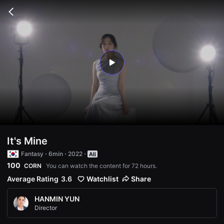
무
비
Go
블
back
록
은
단
편
영
화
play
와
독
립
영
화
를
중
심
으
로
It's Mine
다
양
Fantasy
6min
2022
한
100
CORN
You can watch the content for 72 hours.
작
품
Average Rating
3.6
Watchlist
Share
을
감
상
HANMIN YUN
하
Director
고
발