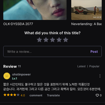
편
영
화
추
천,
독
OLK-DYSSEIA 2077
Neverlanding: A Bad Th
립
영
화
What did you think of this title?
추
천,
단
편
영
Write a review...
Post
화
감
상,
독
Review
립
11
Latest
ㅣ
Popular
영
화
ohstinpower
감
Mor
Lv.1
상
opti
플
짧은 시간인데도 불구하고 많은 것을 표현하기 위해 노력한 작품인것
Ope
랫
the
같습니다. 과거현재 그리고 다른 공간 그리고 흑백과 칼라. 모든것이 6분안에.
폼
Opti
을
win
4.0
comment
Translate
0
찾
는
이