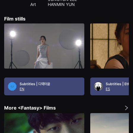
을
                      Art          HANMIN YUN 
수
있
고,
Film stills
새
로
운
감
성
과
메
시
지
를
담
은
독
립
영
Subtitles | 디렉터윤
Subtitles | Eth
화
EN
ES
를
폭
넓
게
More <Fantasy> Films
만
날
수
있
어
단