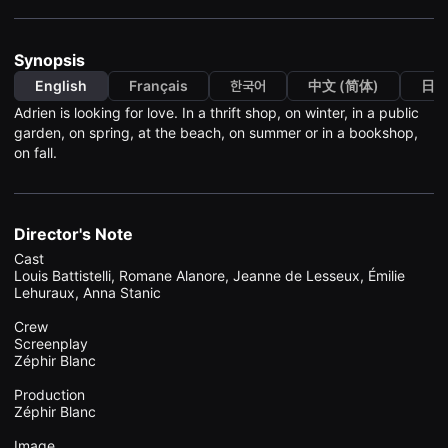
견
할
수
있
Synopsis
는
온
English
Français
한국어
中文 (简体)
日
라
Adrien is looking for love. In a thrift shop, on winter, in a public
인
스
garden, on spring, at the beach, on summer or in a bookshop,
트
on fall.
리
밍
플
랫
폼
Director's Note
입
니
Cast

다.
Louis Battistelli, Romane Alanore, Jeanne de Lesseux, Émilie 
국
Lehuraux, Anna Stanic

내
외
단
Crew

편
Screenplay

영
Zéphir Blanc

화
를
Production

손
Zéphir Blanc

쉽
게
찾
Image
