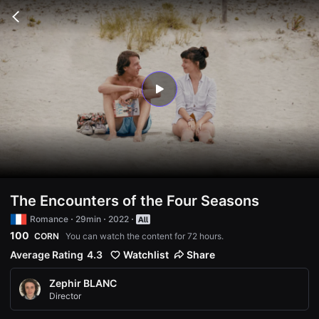
무
비
Go
블
back
록
은
단
편
영
화
play
와
독
립
영
화
를
중
심
으
로
The Encounters of the Four Seasons
다
양
Romance
29min
2022
한
100
CORN
You can watch the content for 72 hours.
작
품
Average Rating
4.3
Watchlist
Share
을
감
상
Zephir BLANC
하
Director
고
발