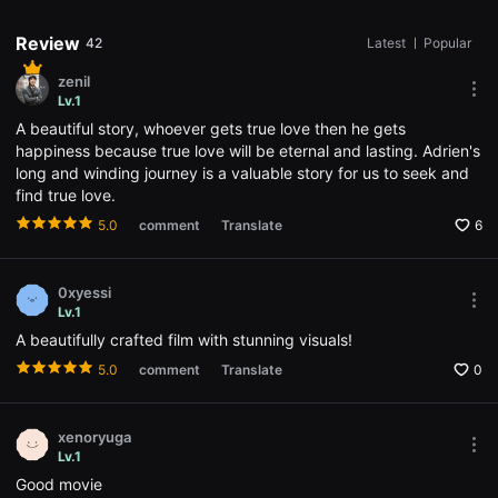
용
자
Review
42
Latest
ㅣ
Popular
에
게
zenil
적
Mor
합
Lv.1
opti
합
A beautiful story, whoever gets true love then he gets
Ope
니
the
happiness because true love will be eternal and lasting. Adrien's
다.
Opti
무
long and winding journey is a valuable story for us to seek and
win
비
find true love.
블
록
5.0
comment
Translate
6
은
신
인
감
0xyessi
독
Mor
Lv.1
의
opti
단
A beautifully crafted film with stunning visuals!
Ope
편
the
영
5.0
comment
Translate
0
Opti
화,
win
영
화
제
xenoryuga
출
Mor
Lv.1
품
opti
Good movie
단
Ope