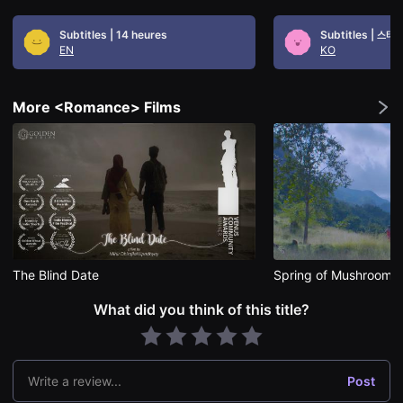
편
영
Subtitles | 14 heures
Subtitles | 스테
화
EN
KO
추
천,
독
립
More <Romance> Films
영
화
추
천,
단
편
영
화
감
상,
독
립
영
The Blind Date
Spring of Mushrooms
화
감
What did you think of this title?
상
플
랫
폼
을
찾
Write a review...
Post
는
이