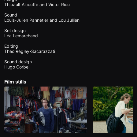
을
Thibault Alcouffe and Victor Riou

수
있
Sound

고,
Louis-Julien Pannetier and Lou Jullien

새
로
Set design 

운
감
Léa Lemarchand

성
과
Editing

메
Théo Régley-Sacarazzati

시
지
Sound design

를
Hugo Corbel
담
은
독
Film stills
립
영
화
를
폭
넓
게
만
날
수
있
어
단