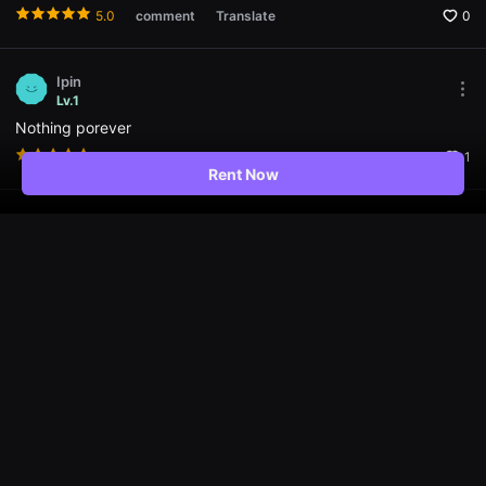
편
the
5.0
comment
Translate
0
영
Opti
화,
win
화
제
Ipin
성
Mor
있
Lv.1
opti
는
Nothing porever
Ope
독
the
립
5.0
comment
Translate
1
Opti
영
Rent Now
win
화,
예
술
Orcha
성
Mor
Lv.1
과
opti
작
Good morning
Ope
품
the
성
5.0
comment
Translate
0
Opti
을
win
갖
춘
독
Dwipri79
립
Mor
Lv.1
영
opti
Good movie
화
Ope
를
the
5.0
comment
Translate
0
지
Opti
속
win
적