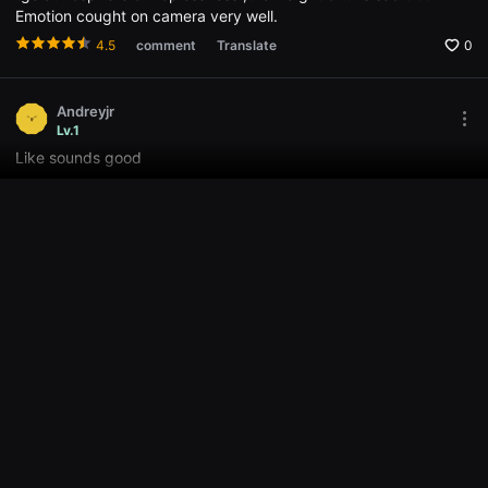
win
Emotion cought on camera very well.
용
자
4.5
comment
Translate
0
에
게
적
합
Andreyjr
합
Mor
Lv.1
니
opti
다.
Like sounds good
Ope
무
the
비
5.0
comment
Translate
0
Opti
블
win
록
은
신
2003A
인
Mor
Lv.4
감
opti
독
나이가 들고 달라진 가치관과 성향, 예전 같지 않은 관계를 이어나가고
Ope
의
the
유지하기의 힘듦을 잘 표현 한 것 같습니다. 씁쓸함이 느껴지는 영화.
단
Opti
편
win
5.0
comment
Translate
0
영
화,
영
화
Juhendi
제
Mor
Lv.1
출
opti
품
Nice movie
Ope
단
the