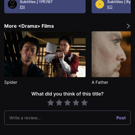
Subtitles | 이백구87
Subtitles | Ryun
을
EN
KO
수
있
고,
새
More <Drama> Films
로
운
감
성
과
메
시
지
를
담
은
독
립
Spider
A Father
영
화
What did you think of this title?
를
폭
넓
게
만
날
Write a review...
Post
수
있
어
단