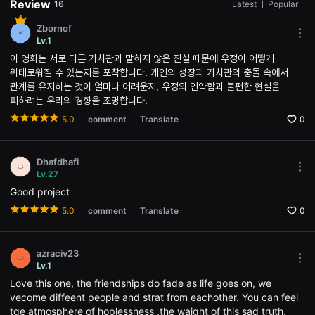
Review
16
Latest
ㅣ
Popular
편
영
Zbornof
화
Mor
Lv.1
추
opti
천,
이 영화는 서로 다른 가치관과 말하지 않은 진실 때문에 우정이 어떻게
Ope
독
the
위태로워질 수 있는지를 포착합니다. 개인의 성장과 가치관의 충돌 속에서
립
Opti
영
관계를 유지하는 것이 얼마나 어려운지, 우정의 연약함과 불편한 현실을
win
화
피하려는 우리의 경향을 조명합니다.
추
천,
5.0
comment
Translate
0
단
편
영
화
Dhafdhafi
감
Mor
Lv.27
상,
opti
독
Good project
Ope
립
the
영
5.0
comment
Translate
0
Opti
화
win
감
상
플
azraciv23
랫
Mor
Lv.1
폼
opti
Love this one, the friendships do fade as life goes on, we
을
Ope
찾
the
vecome diffeent people and strat from eachother. You can feel
는
Opti
tge atmosphere of hoplessness ,the waight of this sad truth.
이