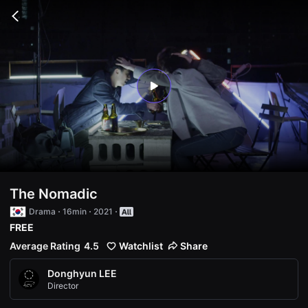
무
비
Go
블
back
록
은
단
편
영
화
play
와
독
립
영
화
를
중
심
으
로
The Nomadic
다
양
Drama
16min
2021
한
FREE
작
품
Average Rating
4.5
Watchlist
Share
을
감
상
Donghyun LEE
하
Director
고
발