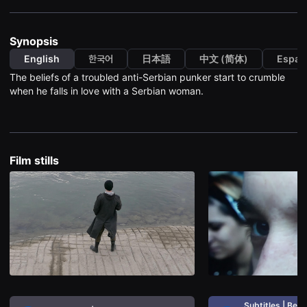
견
할
수
있
Synopsis
는
온
English
한국어
日本語
中文 (简体)
Españ
라
The beliefs of a troubled anti-Serbian punker start to crumble
인
스
when he falls in love with a Serbian woman.
트
리
밍
플
랫
폼
Film stills
입
니
다.
국
내
외
단
편
영
화
를
손
쉽
게
찾
Subtitles | Bek