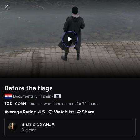
무
비
Go
블
back
록
은
단
편
영
화
play
와
독
립
영
화
를
중
심
으
로
Before the flags
다
양
Documentary
12min
한
100
CORN
You can watch the content for 72 hours.
작
품
Average Rating
4.5
Watchlist
Share
을
감
상
Bistricic SANJA
하
Director
고
발