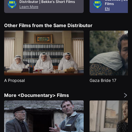
Distributor | Bekke's Short Films
을
Films
Learn More
수
EN
있
고,
새
Other Films from the Same Distributor
로
운
감
성
과
메
시
지
를
담
은
독
립
A Proposal
Gaza Bride 17
영
화
를
More <Documentary> Films
폭
넓
게
만
날
수
있
어
단