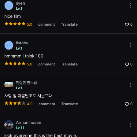
편
syeh
영
Mor
Lv.1
화,
opti
화
nice film
Ope
제
the
성
5.0
comment
Translate
0
Opti
있
win
는
독
립
listatw
영
Mor
Lv.1
화,
opti
예
hmmmm i think 100
Ope
술
the
5.0
comment
Translate
0
성
Opti
과
win
작
품
친절한 만보남
성
Mor
을
Lv.1
opti
갖
사랑 참 아름답고도 서글프다
Ope
춘
the
독
4.0
comment
Translate
0
Opti
립
win
영
화
를
Arman hosen
지
Mor
Lv.11
속
opti
적
look everyone,this is the best movie.
Ope