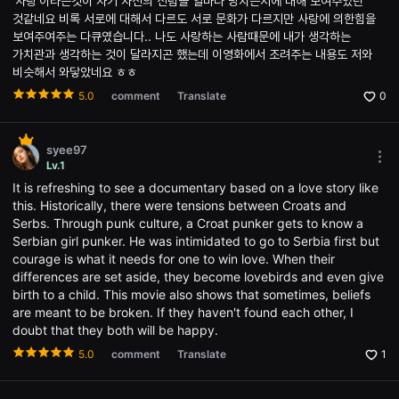
'사랑'이라는것이 자기 자신의 신념을 얼마나 망치는지에 대해 보여주었던
Ope
용
the
것같네요 비록 서로에 대해서 다르도 서로 문화가 다르지만 사랑에 의한힘을
자
Opti
보여주여주는 다큐였습니다.. 나도 사랑하는 사람때문에 내가 생각하는
에
win
게
가치관과 생각하는 것이 달라지곤 했는데 이영화에서 조려주는 내용도 저와
적
비슷해서 와닿았네요 ㅎㅎ
합
합
5.0
comment
Translate
0
니
다.
무
비
syee97
블
Mor
Lv.1
록
opti
은
It is refreshing to see a documentary based on a love story like
Ope
신
the
this. Historically, there were tensions between Croats and
인
Opti
Serbs. Through punk culture, a Croat punker gets to know a
감
win
독
Serbian girl punker. He was intimidated to go to Serbia first but
의
courage is what it needs for one to win love. When their
단
differences are set aside, they become lovebirds and even give
편
영
birth to a child. This movie also shows that sometimes, beliefs
화,
are meant to be broken. If they haven't found each other, I
영
doubt that they both will be happy.
화
제
5.0
comment
Translate
1
출
품
단