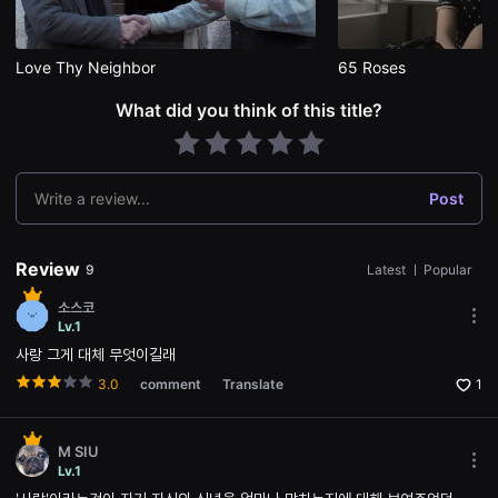
편
영
화
추
Love Thy Neighbor
65 Roses
천,
독
What did you think of this title?
립
영
화
추
천,
단
Write a review...
Post
편
영
화
감
Review
9
Latest
ㅣ
Popular
상,
독
소스코
립
Mor
Lv.1
영
opti
화
사랑 그게 대체 무엇이길래
Ope
감
the
상
3.0
comment
Translate
1
Opti
플
win
랫
폼
을
M SIU
찾
Mor
Lv.1
는
opti
이