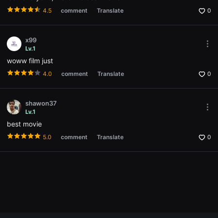
으
the
로
4.5
comment
Translate
0
Opti
소
win
개
하
며,
x99
단
Mor
Lv.1
편
opti
영
woww film just
Ope
화
the
4.0
comment
Translate
0
와
Opti
독
win
립
영
shawon37
화
Mor
를
Lv.1
opti
좋
best movie
Ope
아
the
하
5.0
comment
Translate
0
Opti
는
win
관
객
에
게
폭
넓
은
선
택
지