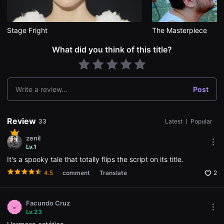
편
영
화
추
Stage Fright
The Masterpiece
천,
독
What did you think of this title?
립
영
화
추
천,
단
Write a review...
Post
편
영
화
감
Review
33
Latest
ㅣ
Popular
상,
독
zenil
립
Mor
Lv.1
영
opti
화
It's a spooky tale that totally flips the script on its title.
Ope
감
the
상
4.5
comment
Translate
2
Opti
플
win
랫
폼
을
Facundo Cruz
찾
Mor
Lv.23
는
opti
이