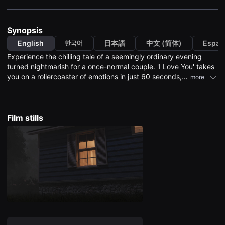
견
할
수
있
Synopsis
는
온
English
한국어
日本語
中文 (简体)
Españ
라
Experience the chilling tale of a seemingly ordinary evening
인
스
turned nightmarish for a once-normal couple. 'I Love You' takes
트
you on a rollercoaster of emotions in just 60 seconds,
more
리
blending the ordinary with the macabre. Brace yourself for an
밍
플
unexpected twist that will leave you questioning the thin line
랫
between love and betray.
폼
Film stills
입
니
다.
국
내
외
단
편
영
화
를
손
쉽
게
찾