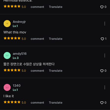
Hermosa estética.
Ope
용
the
5.0
comment
Translate
0
자
Opti
에
win
게
적
Andreyjr
합
Mor
합
Lv.1
opti
니
What this mov
Ope
다.
the
무
5.0
comment
Translate
1
Opti
비
win
블
록
은
amdy516
신
Mor
Lv.3
인
opti
감
짧은 장면으로 수많은 상상을 하게한다
Ope
독
the
의
5.0
comment
Translate
0
Opti
단
win
편
영
화,
1340
영
Mor
Lv.1
화
opti
제
I like it
Ope
출
the
5.0
comment
Translate
0
품
Opti
단
win