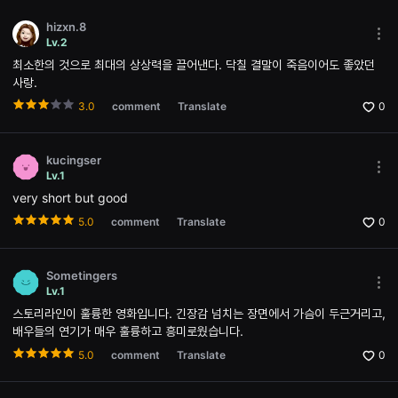
편
영
hizxn.8
화,
Mor
화
Lv.2
opti
제
최소한의 것으로 최대의 상상력을 끌어낸다. 닥칠 결말이 죽음이어도 좋았던
Ope
성
the
있
사랑.
Opti
는
win
3.0
comment
Translate
0
독
립
영
화,
kucingser
예
Mor
술
Lv.1
opti
성
very short but good
Ope
과
the
작
5.0
comment
Translate
0
Opti
품
win
성
을
갖
Sometingers
춘
Mor
Lv.1
독
opti
립
스토리라인이 훌륭한 영화입니다. 긴장감 넘치는 장면에서 가슴이 두근거리고,
Ope
영
the
배우들의 연기가 매우 훌륭하고 흥미로웠습니다.
화
Opti
를
win
5.0
comment
Translate
0
지
속
적