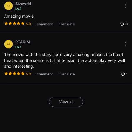
으
Sivowrld
로
Mor
Lv.1
소
opti
개
Amazing movie
Ope
하
the
며,
5.0
comment
Translate
0
Opti
단
win
편
영
화
RTAKIM
와
Mor
Lv.1
독
opti
립
The movie with the storyline is very amazing. makes the heart
Ope
영
the
beat when the scene is full of tension, the actors play very well
화
Opti
and interesting.
를
win
좋
5.0
comment
Translate
1
아
하
는
관
객
에
View all
게
폭
넓
은
선
택
지