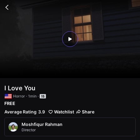
무
비
Go
블
back
록
은
단
편
영
화
play
와
독
립
영
화
를
중
심
으
로
I Love You
다
양
Horror
1min
한
FREE
작
품
Average Rating
3.9
Watchlist
Share
을
감
상
Moshfiqur Rahman
하
Director
고
발