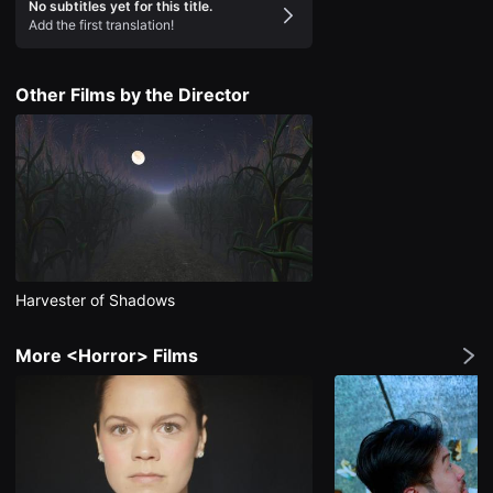
No subtitles yet for this title.
을
Add the first translation!
수
있
고,
새
Other Films by the Director
로
운
감
성
과
메
시
지
를
담
은
독
립
Harvester of Shadows
영
화
를
More <Horror> Films
폭
넓
게
만
날
수
있
어
단