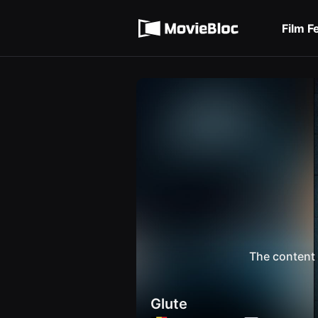
무
Terms of service
비
블
Film F
록
Privacy policy
은
단
편
영
화
와
독
립
영
화
를
중
심
으
로
다
양
한
작
품
The content 
을
감
상
하
Glute
고
발