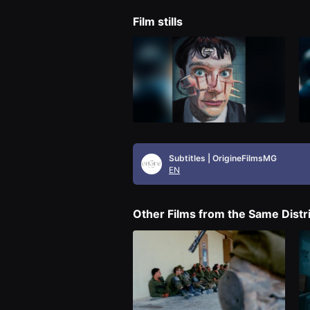
을
수
Film stills
있
고,
새
로
운
감
성
과
메
시
지
를
담
Subtitles | OrigineFilmsMG
은
EN
독
립
영
화
Other Films from the Same Distr
를
폭
넓
게
만
날
수
있
어
단