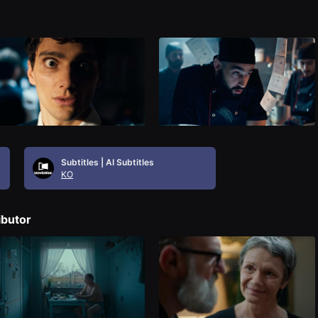
Subtitles | AI Subtitles
KO
ibutor