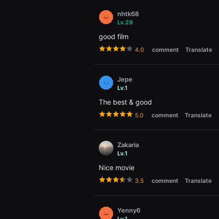
용
nhtk68
자
에
Lv.29
게
good film
적
합
4.0
comment
Translate
합
니
다.
무
Jepe
비
Lv.1
블
록
The best & good
은
신
5.0
comment
Translate
인
감
독
의
Zakaria
단
Lv.1
편
영
Nice movie
화,
영
3.5
comment
Translate
화
제
출
품
Yenny6
단
Lv.1