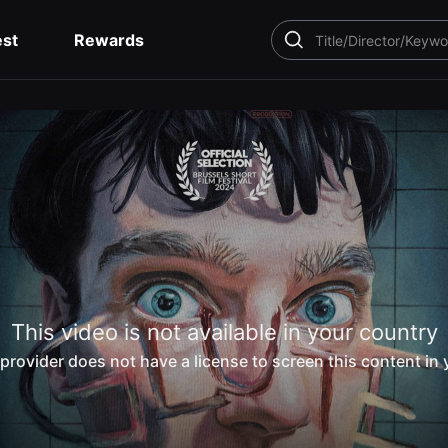
est
Rewards
SEARCH
This video is not available in your country
provider does not have a license to screen this content in 