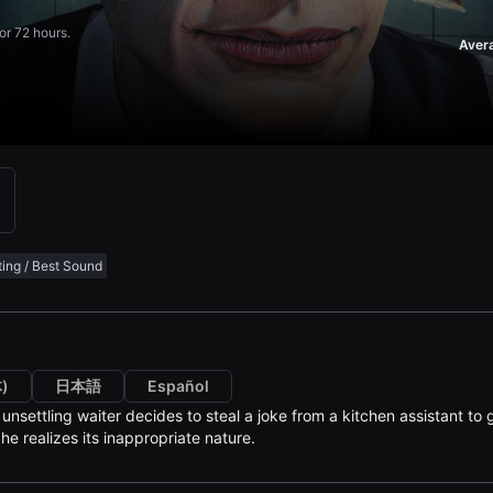
or 72 hours.
Aver
ting / Best Sound
)
日本語
Español
 unsettling waiter decides to steal a joke from a kitchen assistant t
e realizes its inappropriate nature.