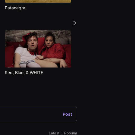
Patanegra
The Plumber
Red, Blue, & WHITE
Pie
Post
Latest
ㅣ
Popular