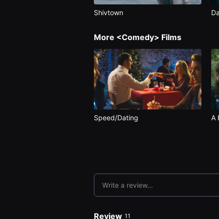
편
Shivtown
Da
영
화
추
천,
More <Comedy> Films
독
립
영
화
추
천,
단
편
영
화
감
Speed/Dating
A 
상,
독
립
영
화
감
상
플
랫
Write a review...
폼
을
찾
는
Review
11
이