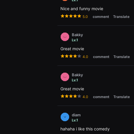
편
영
Nice and funny movie
화,
화
5.0
comment
Translate
제
성
있
는
Bakky
독
Lv.1
립
영
Great movie
화,
예
4.0
comment
Translate
술
성
과
작
Bakky
품
Lv.1
성
을
Great movie
갖
춘
4.0
comment
Translate
독
립
영
화
diam
를
Lv.1
지
속
hahaha i like this comedy
적