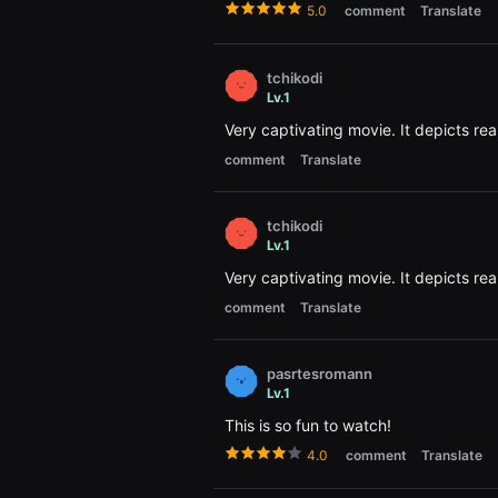
으
5.0
comment
Translate
로
소
개
하
tchikodi
며,
Lv.1
단
편
Very captivating movie. It depicts real
영
화
comment
Translate
와
독
립
영
tchikodi
화
Lv.1
를
좋
Very captivating movie. It depicts real
아
하
comment
Translate
는
관
객
에
pasrtesromann
게
Lv.1
폭
넓
This is so fun to watch!
은
선
4.0
comment
Translate
택
지