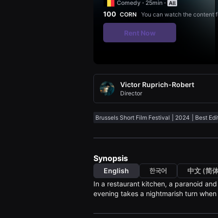
Comedy
25min
견
할
100
CORN
You can watch the content f
수
있
Rent Now
는
온
라
인
스
트
리
Victor Ruprich-Robert
밍
플
Director
랫
폼
입
Brussels Short Film Festival
2024
Best Edi
니
다.
국
내
외
Synopsis
단
편
English
한국어
中文 (简体
영
화
In a restaurant kitchen, a paranoid and
를
evening takes a nightmarish turn when h
손
쉽
게
찾