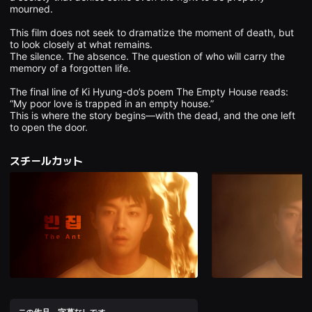
을
mourned.

수
있
This film does not seek to dramatize the moment of death, but 
고,
to look closely at what remains.

새
The silence. The absence. The question of who will carry the 
로
memory of a forgotten life.

운
감
성
The final line of Ki Hyung-do’s poem The Empty House reads:

과
“My poor love is trapped in an empty house.”

메
This is where the story begins—with the dead, and the one left 
시
to open the door.
지
를
담
スチールカット
은
독
립
영
화
를
폭
넓
게
만
날
수
있
어
단