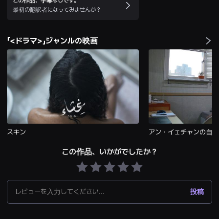
この作品、字幕なしです。
편
最初の翻訳者になってみませんか？
영
화
추
천,
「<ドラマ>」ジャンルの映画
독
립
영
화
추
천,
단
편
영
화
감
상,
독
スキン
アン・イェチャンの自
립
영
この作品、いかがでしたか？
화
감
상
플
랫
폼
レビューを入力してください...
投稿
을
찾
는
이