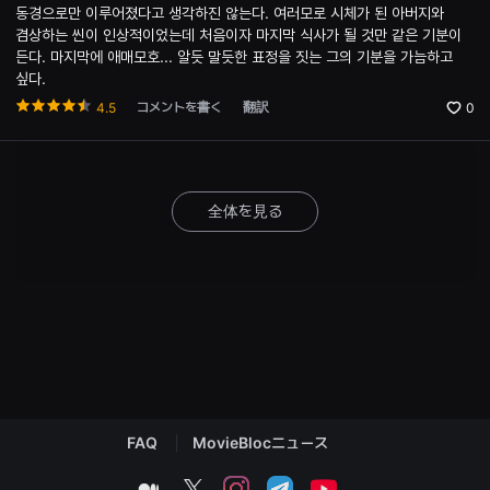
를
the
동경으로만 이루어졌다고 생각하진 않는다. 여러모로 시체가 된 아버지와
제
Opti
겸상하는 씬이 인상적이었는데 처음이자 마지막 식사가 될 것만 같은 기분이
공
win
든다. 마지막에 애매모호... 알듯 말듯한 표정을 짓는 그의 기분을 가늠하고
합
니
싶다.
다.
또
コメントを書く
翻訳
4.5
0
한
창
작
자
는
자
全体を見る
신
의
단
편
영
화
와
독
립
영
화
를
등
록
FAQ
MovieBlocニュース
하
고
더
medium
twitter
instagram
telegram
youtube