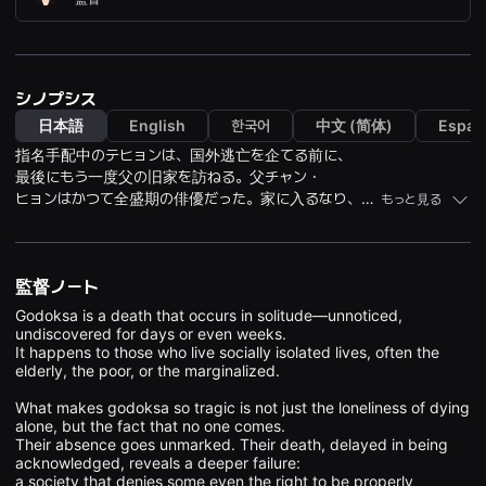
견
할
수
있
는
온
シノプシス
라
인
日本語
English
한국어
中文 (简体)
Españ
스
指名手配中のテヒョンは、国外逃亡を企てる前に、
트
리
最後にもう一度父の旧家を訪ねる。父チャン・
밍
ヒョンはかつて全盛期の俳優だった。家に入るなり、
もっと見る
플
よろめきながら出て来て嘔吐する。背後には、
랫
폼
ウジ虫が這い回る父の遺体が横たわっていた。
입
予期せぬ死に愕然としたテヒョンは、行き場を失い、
니
閉じ込められていることに気づく。
監督ノート
다.
국
Godoksa is a death that occurs in solitude—unnoticed, 
내
undiscovered for days or even weeks.

외
단
It happens to those who live socially isolated lives, often the 
편
elderly, the poor, or the marginalized.

영
화
What makes godoksa so tragic is not just the loneliness of dying 
를
alone, but the fact that no one comes.

손
Their absence goes unmarked. Their death, delayed in being 
쉽
acknowledged, reveals a deeper failure:

게
a society that denies some even the right to be properly 
찾