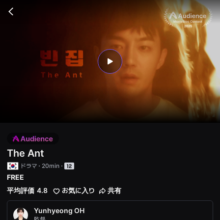
무
비
Go
블
back
록
은
단
편
영
화
play
와
독
립
영
화
를
중
심
으
로
다
양
The Ant
한
작
ドラマ
20min
품
FREE
을
감
平均評価
4.8
お気に入り
共有
상
하
고
Yunhyeong OH
발
監督