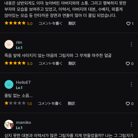
으
the
내용은 상반되게도 이미 늦어버린 아버지와의 소통. 그리고 행복하지 못한
로
Opti
부자의 모습을 보여주고 있었고, 이력서, 아버지의 대본, 수배지, 외롭게
소
win
앉아있는 모습 등 안타까운 장면과 연출이 많아 더 몰입 되었습니다.
개
하
コメントを書く
翻訳
5.0
1
며,
단
편
영
rim
화
Mor
와
Lv.1
opti
독
죽음 앞에 사라지지 않는 마음의 그림자와 그 무게를 마주한 얼굴
Ope
립
the
영
コメントを書く
翻訳
5.0
0
Opti
화
win
를
좋
아
HelloET
하
Mor
Lv.1
는
opti
관
울림 없는 소음...
Ope
객
the
에
コメントを書く
翻訳
1.0
0
Opti
게
win
폭
넓
은
mamiko
선
Mor
Lv.1
택
opti
싣지 못한 대본과 이력서가 많은 그림자를 지게 만들었을까? 나는 그 그림자가
지
Ope