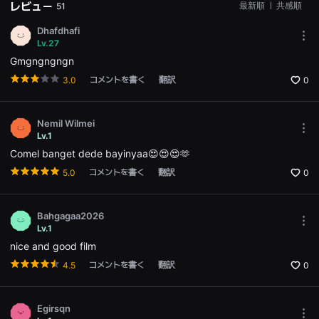
レビュー
最新順
ㅣ
共感順
51
용
자
Dhafdhafi
에
Mor
게
Lv.27
opti
적
Gmgngngngn
Ope
합
the
합
コメントを書く
翻訳
3.0
0
Opti
니
win
다.
무
비
Nemil Wilmei
블
Mor
Lv.1
록
opti
은
Comel banget dede bayinyaa😍😍😍🫶
Ope
신
the
인
コメントを書く
翻訳
5.0
0
Opti
감
win
독
의
단
Bahgagaa2026
편
Mor
Lv.1
영
opti
nice and good film
화,
Ope
영
the
コメントを書く
翻訳
4.5
0
화
Opti
제
win
출
품
Egirsqn
단
Mor