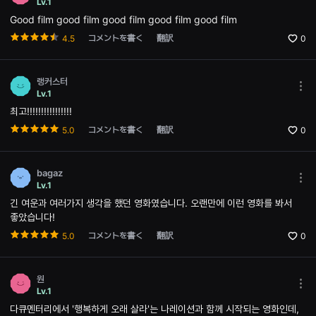
편
Lv.1
opti
영
Good film good film good film good film good film
Ope
화,
the
화
コメントを書く
翻訳
4.5
0
Opti
제
win
성
있
는
랭커스터
독
Mor
Lv.1
립
opti
영
최고!!!!!!!!!!!!!!!!
Ope
화,
the
예
コメントを書く
翻訳
5.0
0
Opti
술
win
성
과
작
bagaz
품
Mor
Lv.1
성
opti
긴 여운과 여러가지 생각을 했던 영화였습니다. 오랜만에 이런 영화를 봐서
을
Ope
갖
the
좋았습니다!
춘
Opti
독
コメントを書く
翻訳
win
5.0
0
립
영
화
를
원
지
Mor
Lv.1
속
opti
다큐멘터리에서 '행복하게 오래 살라'는 나레이션과 함께 시작되는 영화인데,
적
Ope