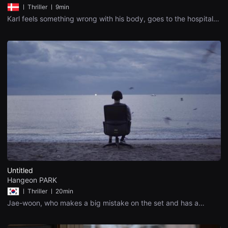
편
ㅣ
Thriller ㅣ
9min
영
Karl feels something wrong with his body, goes to the hospital,
화
but doctors cannot help him. His symptoms are getting worse
추
day by day. He instinctively feels the way he lives and puts the
천,
plan into action.
독
립
영
화
추
천,
단
편
영
화
감
상,
독
립
영
화
감
Untitled
상
Hangeon PARK
플
랫
ㅣ
Thriller ㅣ
20min
폼
Jae-woon, who makes a big mistake on the set and has a
을
lifelong trauma, also makes a mistake at the editing company
찾
he works for. Jae-woon leads his tired body and tries to cover
는
이