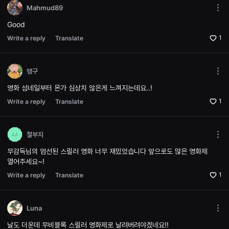
으
Mahmud89
로
Mor
소
opti
Good
개
Ope
하
the
1
Write a reply
Translate
며,
Opti
단
win
편
영
맹구
화
Mor
와
opti
독
영화 섬네일부터 몬가 심상치 않은게 느껴지는데요..!
Ope
립
the
1
Write a reply
Translate
영
Opti
화
win
를
좋
아
철부지
Mor
하
opti
는
무감독님의 엄선된 스릴러 영화 너무 재밌었습니다 앞으로도 많은 영화제
Ope
관
열어주세요~!
the
객
Opti
에
1
Write a reply
Translate
win
게
폭
넓
은
Luna
선
Mor
택
opti
날도 더운데 무비블록 스릴러 영화제로 날려버려야겠네요!!
지
Ope