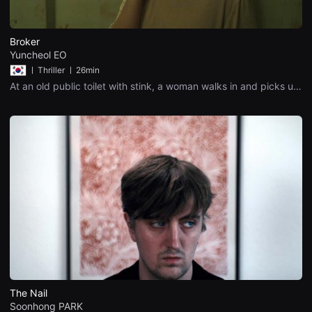
을
수
있
고,
Broker
새
Yuncheol EO
로
운
ㅣ
Thriller ㅣ
26min
감
At an old public toilet with stink, a woman walks in and picks up
성
a business card which fells on the floor. And then, the woman
과
gives a phone call. After a while a man enters the toilet and
메
explains the terms and conditions for organ trade.
시
지
를
담
은
독
립
영
화
를
폭
넓
게
만
날
수
있
The Nail
어
Soonhong PARK
단