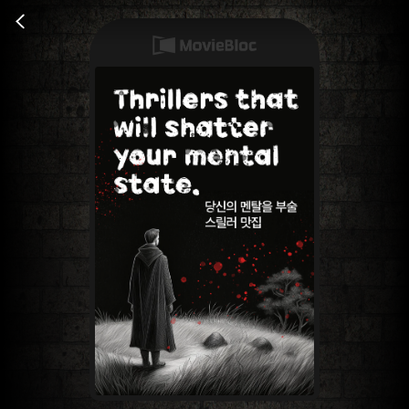
무
비
Go
블
back
록
은
단
편
영
화
와
독
립
영
화
를
중
심
으
로
다
양
한
작
품
을
감
상
하
고
발