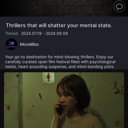
견
할
Comm
수
있
는
온
Thrillers that will shatter your mental state.
라
인
Period:
2024.07.19 - 2024.09.06
스
트
MovieBloc
리
밍
플
Your go-to destination for mind-blowing thrillers. Enjoy our
랫
carefully curated open film festival filled with psychological
폼
twists, heart-pounding suspense, and mind-bending plots.
입
니
다.
국
내
외
단
편
영
화
를
손
쉽
게
찾