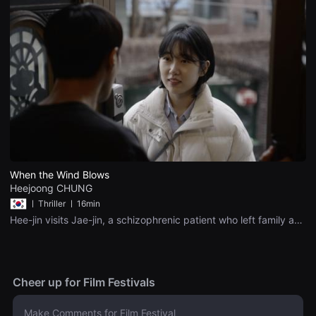
up his mistakes, but his old trauma has not yet been erased.
용
Eventually, he falls into another trauma.
자
에
게
적
합
합
니
다.
무
비
블
록
은
신
인
When the Wind Blows
감
Heejoong CHUNG
독
의
ㅣ
Thriller ㅣ
16min
단
Hee-jin visits Jae-jin, a schizophrenic patient who left family a
편
long time ago and lives in seclusion. Heejin serves dinner for
영
Jaijin and trying to persuade him to go to the hospital with her.
화,
영
However, Jae-jin's condition becomes strange and begins to act
화
creepy.
제
Cheer up for Film Festivals
출
품
단