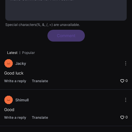
편
영
화,
화
제
성
Special characters(%, &, /, =) are unavailable.
있
는
Comment
독
립
영
화,
Latest
ㅣ
Popular
예
술
성
Jacky
Mor
과
opti
작
Good luck
Ope
품
the
성
0
Write a reply
Translate
Opti
을
win
갖
춘
독
Shimull
Mor
립
opti
영
Good
Ope
화
the
를
0
Write a reply
Translate
Opti
지
win
속
적