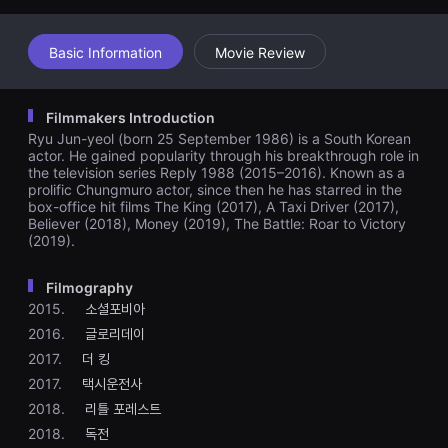
견
할
수
Basic Information
Movie Review
있
는
온
라
인
Filmmakers Introduction
스
Ryu Jun-yeol (born 25 September 1986) is a South Korean
트
actor. He gained popularity through his breakthrough role in
리
the television series Reply 1988 (2015–2016). Known as a
밍
플
prolific Chungmuro actor, since then he has starred in the
랫
box-office hit films The King (2017), A Taxi Driver (2017),
폼
Believer (2018), Money (2019), The Battle: Roar to Victory
입
(2019).
니
다.
국
Filmography
내
2015.
소셜포비아
외
단
2016.
글로리데이
편
영
2017.
더 킹
화
2017.
택시운전사
를
손
2018.
리틀 포레스트
쉽
게
2018.
독전
찾