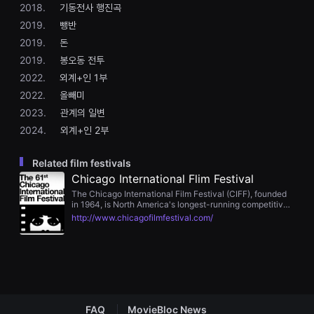
2018.
기동전사 행진곡
을
수
2019.
뺑반
있
고,
2019.
돈
새
2019.
봉오동 전투
로
운
2022.
외계+인 1부
감
성
2022.
올빼미
과
2023.
관계의 일변
메
시
2024.
외계+인 2부
지
를
담
Related film festivals
은
독
Chicago International Flim Festival
립
The Chicago International Film Festival (CIFF), founded
영
in 1964, is North America's longest-running competitive
화
international film festival. Held annually in mid‑October
를
http://www.chicagofilmfestival.com/
across multiple Chicago venues, it showcases over 120
폭
feature and 70 short films and presents the prestigious
넓
Golden and Silver Hugo awards. CIFF also features
게
Industry Days, a Short Film Market, and year‑round
만
community and youth initiatives. The 61st edition will run
날
from October 15 to 26, 2025.
수
있
어
FAQ
MovieBloc News
단