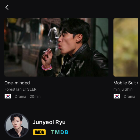
무
비
Go
블
back
록
은
단
편
영
화
와
독
립
영
화
를
중
심
으
One-minded
Mobile Suit
로
Forest Ian ETSLER
min ju Shin
다
양
Drama
20min
Drama
한
작
품
을
감
Junyeol Ryu
상
하
고
발