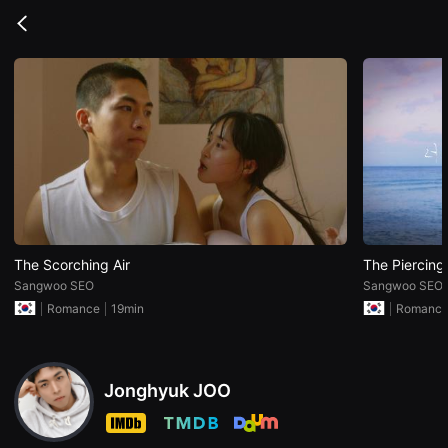
무
비
Go
블
back
록
은
단
편
영
화
와
독
립
영
화
를
중
심
으
The Scorching Air
The Piercing 
로
Sangwoo SEO
Sangwoo SEO
다
양
Romance
19min
Romanc
한
작
품
을
감
Jonghyuk JOO
상
하
고
발