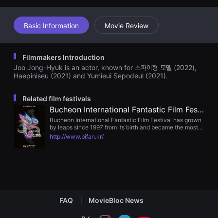
견
할
수
Basic Information
Movie Review
있
는
온
라
인
Filmmakers Introduction
스
Joo Jong-Hyuk is an actor, known for 스파이형 모델 (2022),
트
Haepiniseu (2021) and Yumieui Sepodeul (2021).
리
밍
플
Related film festivals
랫
폼
Bucheon International Fantastic Film Festival
입
Bucheon International Fantastic Film Festival has grown
니
by leaps since 1997 from its birth and became the most
다.
representative symbol of Bucheon City, known as a
국
http://www.bifan.kr/
Mecca of the culture with combination of Animation,
내
Cartoon, Game and Film moving forward to its change
외
and creativity.
단
편
영
화
를
손
FAQ
MovieBloc News
쉽
게
찾