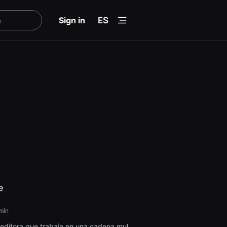
menu
Sign in
ES
e
min
editora que trabaja en una cadena mul