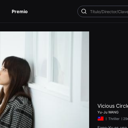
Premio
BUSCAR
Vicious Circl
Yu-Ju WANG
ㅣ
Thriller
ㅣ29
Fang-Yu es una 