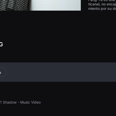
ticanal, no enca
miento por su d
que su jefe la r
a, Fang-Yu acud
nuevamente. El 
mental con ella
e recibir el nu
e, esto provocó
G
a
021 Shadow - Music Video