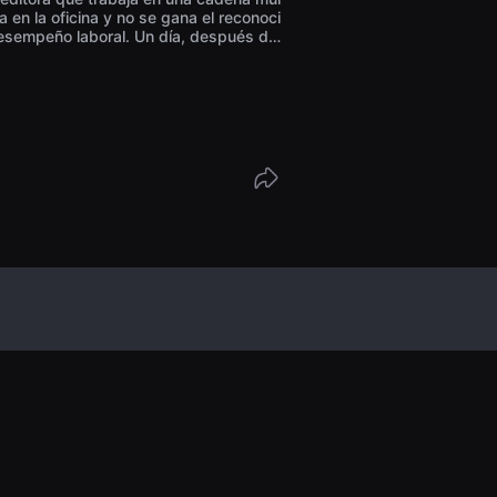
ja en la oficina y no se gana el reconoci
esempeño laboral. Un día, después de
egañara y su colega le hiciera una brom
ió a su psiquiatra en busca de ayuda
psiquiatra probó un tratamiento experi
. La vida de Fang-Yu mejoró después d
evo tratamiento, pero desafortunadament
 consecuencias inesperadas...