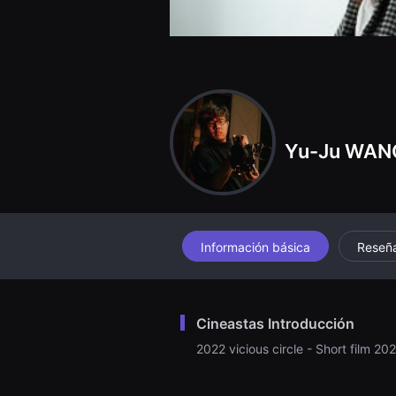
견
할
수
있
는
온
라
인
스
트
리
Yu-Ju WAN
밍
플
랫
폼
입
니
다.
Información básica
Reseñ
국
내
외
단
편
영
Cineastas Introducción
화
를
2022 vicious circle - Short film 2
손
쉽
게
찾