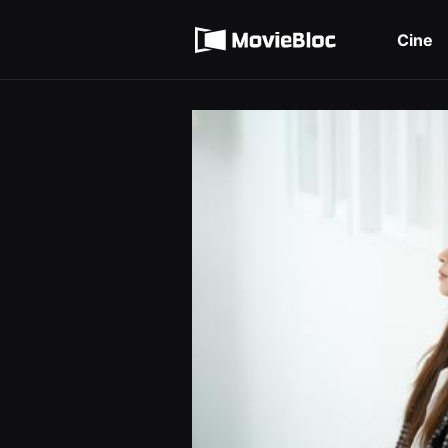
무
Términos de servicio
비
블
Cine
록
Política de privacidad
은
단
편
영
화
와
독
립
영
화
를
중
심
으
로
다
양
한
작
품
을
감
상
하
고
발