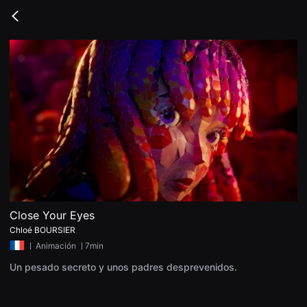
무
비
Go
블
back
록
은
단
편
영
화
와
독
립
영
화
를
중
심
으
로
다
양
Close Your Eyes
한
Chloé BOURSIER
작
품
ㅣ
Animación
ㅣ7min
을
감
Un pesado secreto y unos padres desprevenidos.
상
하
고
발