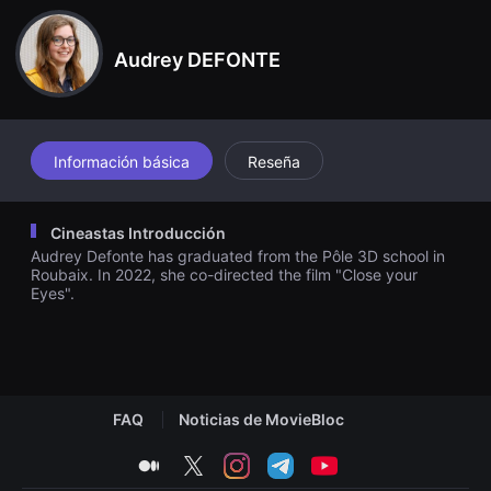
견
할
수
Audrey DEFONTE
있
는
온
라
인
스
트
Información básica
Reseña
리
밍
플
랫
Cineastas Introducción
폼
Audrey Defonte has graduated from the Pôle 3D school in
입
니
Roubaix. In 2022, she co-directed the film "Close your
다.
Eyes".
국
내
외
단
편
영
화
FAQ
Noticias de MovieBloc
를
손
쉽
medium
twitter
instagram
telegram
youtube
게
찾