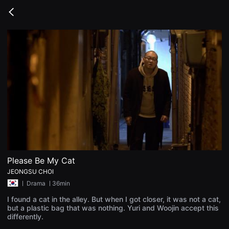
무
비
Go
블
back
록
은
단
편
영
화
와
독
립
영
화
를
중
심
으
로
다
양
Please Be My Cat
한
JEONGSU CHOI
작
품
ㅣ
Drama
ㅣ36min
을
감
I found a cat in the alley. But when I got closer, it was not a cat,
상
but a plastic bag that was nothing. Yuri and Woojin accept this
하
differently.
고
발