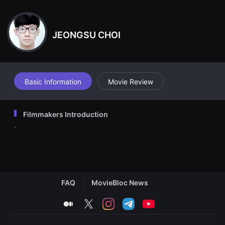
견
할
수
있
JEONGSU CHOI
는
온
라
인
스
트
리
Basic Information
Movie Review
밍
플
랫
폼
Filmmakers Introduction
입
.
니
다.
국
내
외
단
편
영
FAQ
MovieBloc News
화
를
손
medium
twitter
instagram
telegram
youtube
쉽
게
찾