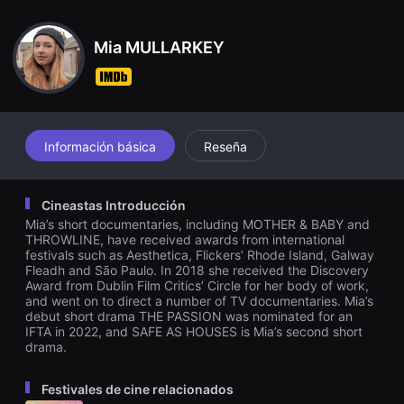
견
할
수
Mia MULLARKEY
있
는
온
라
인
스
트
리
Información básica
Reseña
밍
플
랫
폼
Cineastas Introducción
입
Mia’s short documentaries, including MOTHER & BABY and
니
다.
THROWLINE, have received awards from international
국
festivals such as Aesthetica, Flickers’ Rhode Island, Galway
내
Fleadh and São Paulo. In 2018 she received the Discovery
외
Award from Dublin Film Critics’ Circle for her body of work,
단
and went on to direct a number of TV documentaries. Mia’s
편
debut short drama THE PASSION was nominated for an
영
IFTA in 2022, and SAFE AS HOUSES is Mia’s second short
화
를
drama.
손
쉽
게
Festivales de cine relacionados
찾