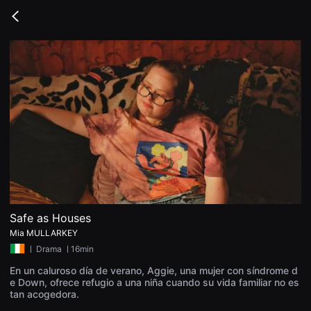
무
비
Go
블
back
록
은
단
편
영
화
와
독
립
영
화
를
중
심
으
로
다
양
Safe as Houses
한
Mia MULLARKEY
작
품
ㅣ
Drama
ㅣ16min
을
감
En un caluroso día de verano, Aggie, una mujer con síndrome d
상
e Down, ofrece refugio a una niña cuando su vida familiar no es
하
tan acogedora.
고
발