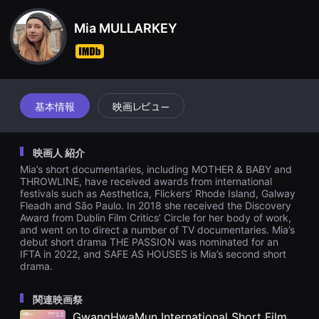
견
할
Mia MULLARKEY
수
있
는
온
라
인
스
트
基本情報
映画レビュー
리
밍
플
랫
映画人 紹介
폼
입
Mia’s short documentaries, including MOTHER & BABY and
니
THROWLINE, have received awards from international
다.
festivals such as Aesthetica, Flickers’ Rhode Island, Galway
국
Fleadh and São Paulo. In 2018 she received the Discovery
내
Award from Dublin Film Critics’ Circle for her body of work,
외
and went on to direct a number of TV documentaries. Mia’s
단
편
debut short drama THE PASSION was nominated for an
영
IFTA in 2022, and SAFE AS HOUSES is Mia’s second short
화
drama.
를
손
쉽
関連映画祭
게
GwangHwaMun International Short Film Festival
찾