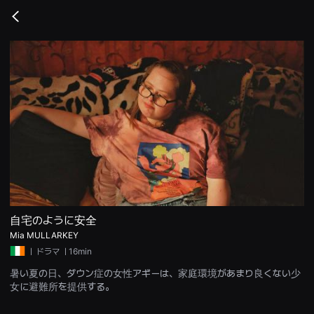
무
비
Go
블
back
록
은
단
편
영
화
와
독
립
영
화
를
중
심
으
로
다
양
自宅のように安全
한
Mia MULLARKEY
작
품
ㅣ
ドラマ
ㅣ16min
을
감
暑い夏の日、ダウン症の女性アギーは、家庭環境があまり良くない少
상
女に避難所を提供する。
하
고
발