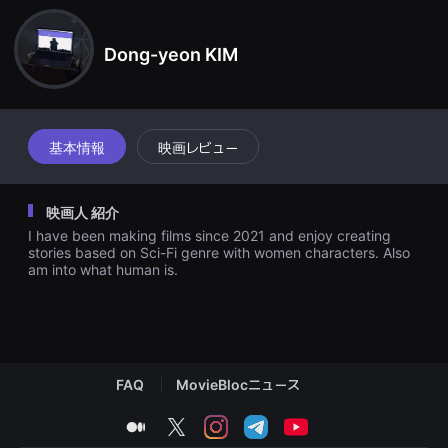
견
할
수
Dong-yeon KIM
있
는
온
라
인
스
트
基本情報
映画レビュー
리
밍
플
랫
映画人 紹介
폼
입
I have been making films since 2021 and enjoy creating
니
stories based on Sci-Fi genre with women characters. Also
다.
am into what human is.
국
내
외
단
편
영
화
를
FAQ
MovieBlocニュース
손
쉽
medium
twitter
instagram
telegram
youtube
게
찾