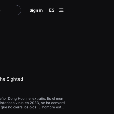
menu
Sign in
ES
the Sighted
señor Dong Hoon, el extraño. Es el mun
isterioso virus en 2033, se ha converti
que no cierra los ojos. El hombre está
do. Lo están arrastrando personas con