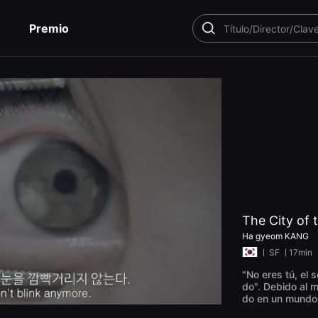
Premio
BUSCAR
The City of 
Ha gyeom KANG
ㅣ
SF
ㅣ17min
"No eres tú, el 
do". Debido al m
do en un mundo 
siendo persegui