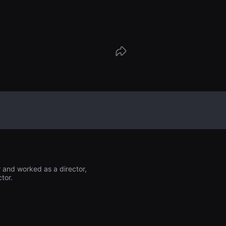
 Llegó al laboratorio del virus. Se está
como todos los demás. Un hombre extr
dice cosas extrañas y desaparece. La
agonista que intenta escapar de allí y l
 lo detienen.
r and worked as a director,
tor.