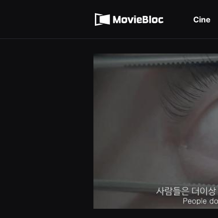
무
Términos de servicio
비
블
Cine
록
Política de privacidad
은
단
편
영
화
와
독
립
영
화
를
중
심
으
로
다
양
한
작
품
을
감
상
하
고
발