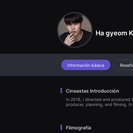
견
할
수
있
는
온
라
Ha gyeom 
인
스
트
리
밍
플
랫
폼
Información básica
Reseñ
입
니
다.
국
내
Cineastas Introducción
외
단
In 2018, I directed and produced t
편
producer, planning, and filming. In
영
화
를
손
쉽
Filmografía
게
찾