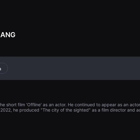
ropa protectora.
volviendo loco 
año se acerca, 
historia del prot
as personas que
KANG
a
he short film 'Offline' as an actor. He continued to appear as an acto
 2022, he produced "The city of the sighted" as a film director and ac