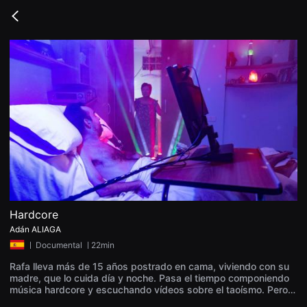
무
비
Go
블
back
록
은
단
편
영
화
와
독
립
영
화
를
중
심
으
로
다
양
Hardcore
한
Adán ALIAGA
작
품
ㅣ
Documental
ㅣ22min
을
감
Rafa lleva más de 15 años postrado en cama, viviendo con su
상
madre, que lo cuida día y noche. Pasa el tiempo componiendo
하
música hardcore y escuchando vídeos sobre el taoísmo. Pero e
고
n los últimos años el dolor se ha vuelto tan insoportable que Raf
발