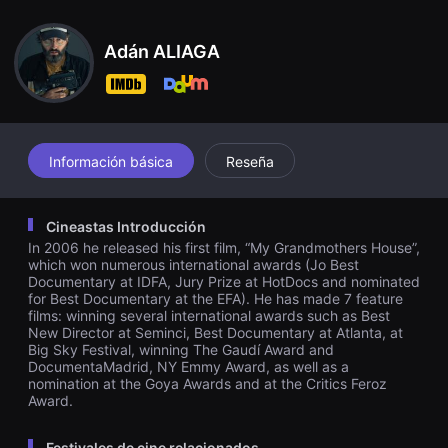
a está pensando seriamente en pedir la muerte asistida.
견
할
수
Adán ALIAGA
있
는
온
라
인
스
트
리
Información básica
Reseña
밍
플
랫
폼
Cineastas Introducción
입
In 2006 he released his first film, “My Grandmothers House”,
니
다.
which won numerous international awards (Jo Best
국
Documentary at IDFA, Jury Prize at HotDocs and nominated
내
for Best Documentary at the EFA). He has made 7 feature
외
films: winning several international awards such as Best
단
New Director at Seminci, Best Documentary at Atlanta, at
편
Big Sky Festival, winning The Gaudí Award and
영
DocumentaMadrid, NY Emmy Award, as well as a
화
nomination at the Goya Awards and at the Critics Feroz
를
손
Award.
쉽
게
찾
Festivales de cine relacionados