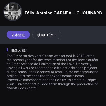
견
할
수
Félix-Antoine GARNEAU-CHOUINARD
있
는
온
라
인
스
트
基本情報
映画レビュー
리
밍
플
랫
映画人 紹介
폼
입
The “L’abattu des vents” team was formed in 2019, after
니
the second year for the team members at the Baccalauréat
다.
en Art et Science de L’Animation of the Laval University.
국
Having all worked together on different animation projects
내
during school, they decided to team up for their graduation
외
project. It is their passion for experimental cinema,
단
immersive atmosphere and their desire to create a unique
편
영
visual universe that guided them through the production of
화
“l’Abattu des vents”.
를
손
쉽
게
찾