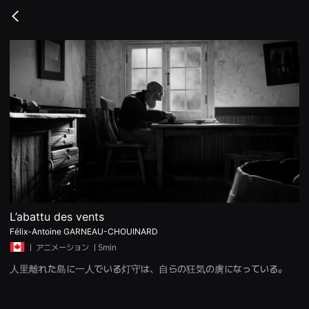
무
비
Go
블
back
록
은
단
편
영
화
와
독
립
영
화
를
중
심
으
로
다
양
L’abattu des vents
한
Félix-Antoine GARNEAU-CHOUINARD
작
품
ㅣ
アニメーション
ㅣ5min
을
감
人里離れた島に一人でいる灯守は、自らの狂気の虜になっている。
상
하
고
발