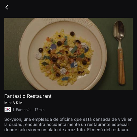
무
비
Go
블
back
록
은
단
편
영
화
와
독
립
영
화
를
중
심
으
로
다
양
Fantastic Restaurant
한
Min-A KIM
작
품
ㅣ
Fantasía
ㅣ17min
을
감
So-yeon, una empleada de oficina que está cansada de vivir en
상
la ciudad, encuentra accidentalmente un restaurante especial,
하
donde solo sirven un plato de arroz frito. El menú del restaurant
고
e es de un solo plato. "El arroz frito del día". Jung-woo prepara
발