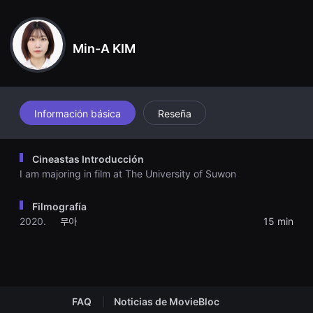
견
arroz frito mientras prepara cada plato que contiene la vida lab
할
oral de So-yeon. So-yeon se siente reconfortada al comer arroz
수
frito. Jungwoo terminó de servir a Soyeon, quien era la invitada
있
número 1000, preparando la última parte del restaurante de arr
Min-A KIM
는
oz frito.
온
라
인
스
트
리
Información básica
Reseña
밍
플
랫
폼
Cineastas Introducción
입
I am majoring in film at The University of Suwon
니
다.
국
내
Filmografía
외
2020.
무아
15 min
단
편
영
화
를
손
쉽
게
FAQ
Noticias de MovieBloc
찾