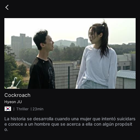
무
비
Go
블
back
록
은
단
편
영
화
와
독
립
영
화
를
중
심
으
로
다
Cockroach
양
한
Hyeon JU
작
ㅣ
Thriller
ㅣ23min
품
을
La historia se desarrolla cuando una mujer que intentó suicidars
감
e conoce a un hombre que se acerca a ella con algún propósit
상
하
o.
고
발