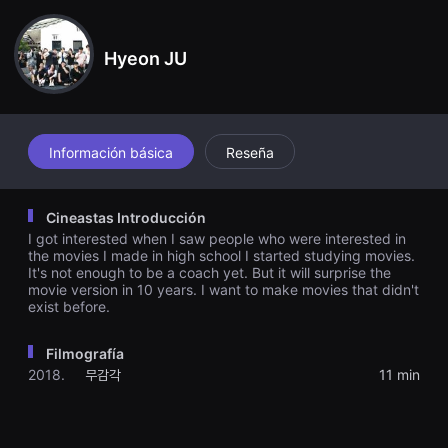
견
할
수
있
Hyeon JU
는
온
라
인
스
트
Información básica
Reseña
리
밍
플
랫
Cineastas Introducción
폼
입
I got interested when I saw people who were interested in
니
the movies I made in high school I started studying movies.
다.
It's not enough to be a coach yet. But it will surprise the
국
movie version in 10 years. I want to make movies that didn't
내
exist before.
외
단
편
Filmografía
영
화
2018.
무감각
11 min
를
손
쉽
게
찾