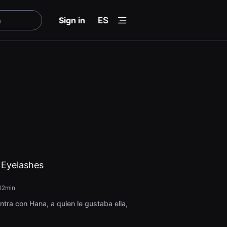
menu
Sign in
ES
 Eyelashes
12min
ntra con Hana, a quien le gustaba ella,