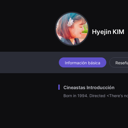
견
할
수
있
는
온
라
Hyejin KIM
인
스
트
리
밍
플
랫
폼
Información básica
Reseñ
입
니
다.
국
내
Cineastas Introducción
외
단
Born in 1994. Directed <There's no
편
영
화
를
손
쉽
게
찾