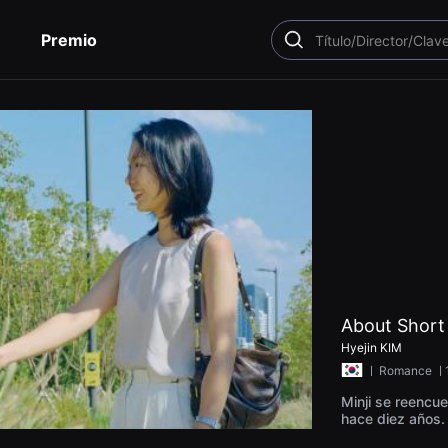
Premio
BUSCAR
About Short
Hyejin KIM
ㅣ
Romance
ㅣ
Minji se reencue
hace diez años.