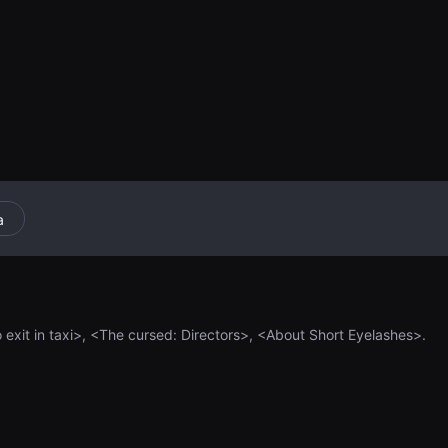
a
 exit in taxi>, <The cursed: Directors>, <About Short Eyelashes>.