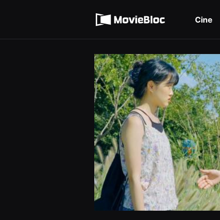
무
Términos de servicio
비
블
Cine
록
Política de privacidad
은
단
편
영
화
와
독
립
영
화
를
중
심
으
로
다
양
한
작
품
을
감
상
하
고
발