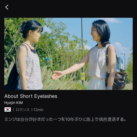
무
비
Go
블
back
록
은
단
편
영
화
와
독
립
영
화
를
중
심
으
로
다
양
About Short Eyelashes
한
Hyejin KIM
작
품
ㅣ
ロマンス
ㅣ12min
을
감
ミンジは自分が好きだった一つを10年ぶりに路上で偶然遭遇する。
상
하
고
발