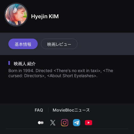
견
할
수
Hyejin KIM
있
는
온
라
인
스
트
基本情報
映画レビュー
리
밍
플
랫
映画人 紹介
폼
입
Born in 1994. Directed <There's no exit in taxi>, <The
니
cursed: Directors>, <About Short Eyelashes>.
다.
국
내
외
단
편
영
FAQ
MovieBlocニュース
화
를
손
medium
twitter
instagram
telegram
youtube
쉽
게
찾