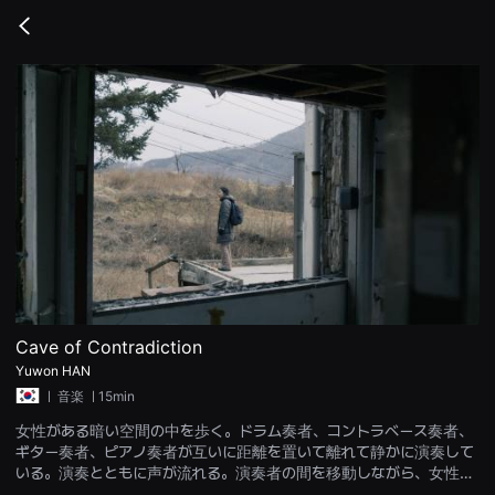
무
비
Go
블
back
록
은
단
편
영
화
와
독
립
영
화
를
중
심
으
로
다
양
Cave of Contradiction
한
Yuwon HAN
작
품
ㅣ
音楽
ㅣ15min
을
감
女性がある暗い空間の中を歩く。ドラム奏者、コントラベース奏者、
상
ギター奏者、ピアノ奏者が互いに距離を置いて離れて静かに演奏して
하
고
いる。演奏とともに声が流れる。演奏者の間を移動しながら、女性は
발
ゆっくりと空間を歩きます。女性は映画館で眠りに落ちた。眠りから