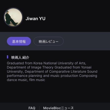
견
目覚めると映画が終わり、女は映画館を出る。映画館の外でも夢から
할
聞いた音が続く。幻聴や音の記憶が廃建物、運動場、道を歩く歩みと
수
있
一緒にする。女は映画館に再び入って席に座る。夢で見た映画が音楽
는
Jiwan YU
で始まる。
온
라
인
스
트
리
基本情報
映画レビュー
밍
플
랫
폼
映画人 紹介
입
니
Graduated from Korea National University of Arts,
다.
Department of Image Theory Graduated from Yonsei
국
University, Department of Comparative Literature Sound
내
performance planning and music production Composing
외
단
dance music, film music
편
영
화
를
손
쉽
게
FAQ
MovieBlocニュース
찾