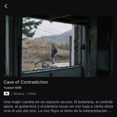
무
비
Go
블
back
록
은
단
편
영
화
와
독
립
영
화
를
중
심
으
로
다
양
Cave of Contradiction
한
Yuwon HAN
작
품
ㅣ
Música
ㅣ15min
을
감
Una mujer camina en un espacio oscuro. El baterista, el contrab
상
ajista, el guitarrista y el pianista tocan en voz baja a cierta dista
하
ncia el uno del otro. La voz fluye al ritmo de la interpretación. M
고
oviéndose entre los intérpretes, la mujer camina lentamente por
발