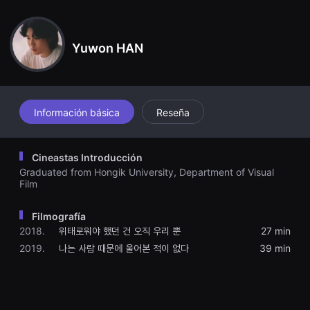
견
el espacio. La mujer se despierta en el cine. Cuando se despier
할
ta, la película ha terminado y la mujer sale del cine. Incluso fuer
수
a del cine, el sonido que escuchaba en mis sueños continúa. La
있
s alucinaciones auditivas o los recuerdos de sonidos se acomp
Yuwon HAN
는
añan de pasos en edificios abandonados, patios de recreo y ca
온
lles. La mujer entra de nuevo en el cine y se sienta. La película
라
que vi en mi sueño comienza con música.
인
스
트
리
Información básica
Reseña
밍
플
랫
폼
Cineastas Introducción
입
Graduated from Hongik University, Department of Visual
니
다.
Film
국
내
외
Filmografía
단
2018.
위태로워야 했던 건 오직 우리 뿐
27 min
편
영
2019.
나는 사람 때문에 울어본 적이 없다
39 min
화
를
손
쉽
게
찾