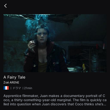
무
비
Go
블
back
록
은
단
편
영
화
와
독
립
영
화
를
중
심
으
로
다
양
A Fairy Tale
한
Zoé ARENE
작
품
ㅣ
ドラマ
ㅣ21min
을
감
Apprentice filmmaker, Juan makes a documentary portrait of C
상
oco, a thirty-something-year-old marginal. The film is quickly ca
하
lled into question when Juan discovers that Coco thinks she’s a
고
fairy in a disenchanted society.
발