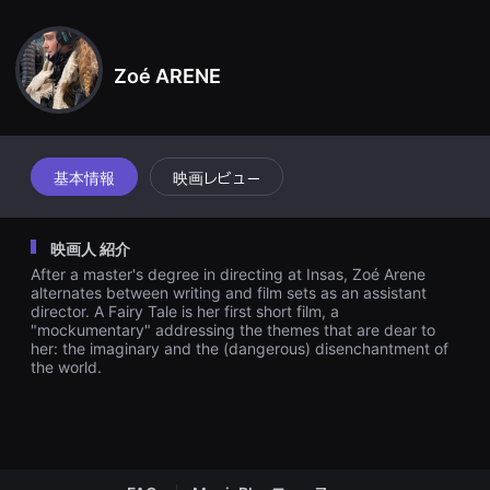
견
할
수
있
Zoé ARENE
는
온
라
인
스
트
리
基本情報
映画レビュー
밍
플
랫
폼
映画人 紹介
입
니
After a master's degree in directing at Insas, Zoé Arene
다.
alternates between writing and film sets as an assistant
국
director. A Fairy Tale is her first short film, a
내
"mockumentary" addressing the themes that are dear to
외
her: the imaginary and the (dangerous) disenchantment of
단
the world.
편
영
화
를
손
쉽
게
찾