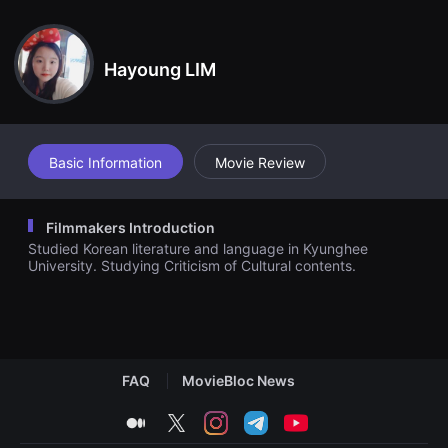
견
할
수
있
Hayoung LIM
는
온
라
인
스
트
리
Basic Information
Movie Review
밍
플
랫
폼
Filmmakers Introduction
입
Studied Korean literature and language in Kyunghee
니
다.
University. Studying Criticism of Cultural contents.
국
내
외
단
편
영
화
FAQ
MovieBloc News
를
손
쉽
medium
twitter
instagram
telegram
youtube
게
찾