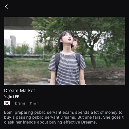
무
비
Go
블
back
록
은
단
편
영
화
와
독
립
영
화
를
중
심
으
로
다
양
Dream Market
한
Yujin LEE
작
품
ㅣ
Drama
ㅣ11min
을
감
Bom, preparing public servant exam, spends a lot of money to
상
buy a passing public servant Dreams. But she fails. She goes t
하
o ask her friends about buying effective Dreams.
고
발