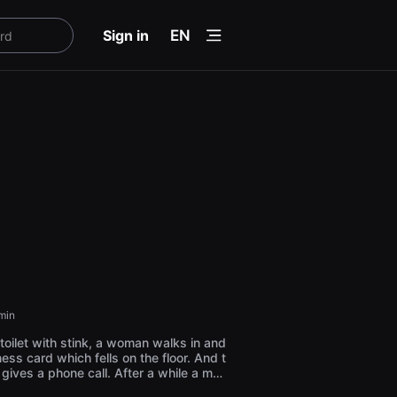
menu
Sign in
EN
min
 toilet with stink, a woman walks in and
ess card which fells on the floor. And t
gives a phone call. After a while a man
t and explains the terms and conditions