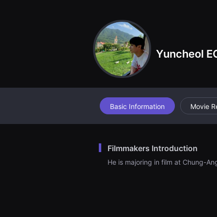
견
할
수
있
는
온
라
Yuncheol E
인
스
트
리
밍
플
랫
폼
Basic Information
Movie R
입
니
다.
국
내
Filmmakers Introduction
외
단
He is majoring in film at Chung-A
편
영
화
를
손
쉽
게
찾