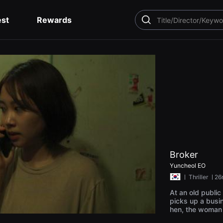
est
Rewards
SEARCH
Broker
Yuncheol EO
ㅣ
Thriller
ㅣ26
At an old public
picks up a busin
hen, the woman 
enters the toile