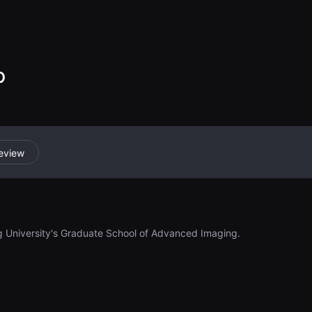
for organ trade.
O
eview
ng University's Graduate School of Advanced Imaging.