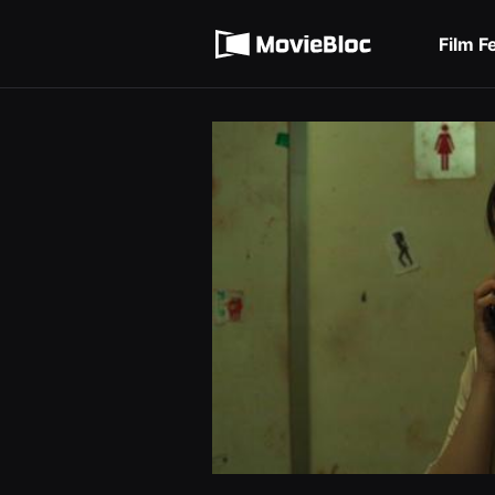
무
Terms of service
비
블
Film F
록
Privacy policy
은
단
편
영
화
와
독
립
영
화
를
중
심
으
로
다
양
한
작
품
을
감
상
하
고
발