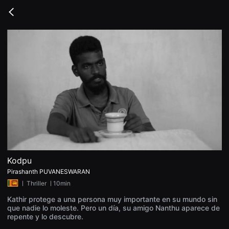
무
비
Go
블
back
록
은
단
편
영
화
와
독
립
영
화
를
중
심
으
로
다
양
Kodpu
한
Pirashanth PUVANESWARAN
작
품
ㅣ
Thriller
ㅣ10min
을
감
Kathir protege a una persona muy importante en su mundo sin
상
que nadie lo moleste. Pero un día, su amigo Nanthu aparece de
하
repente y lo descubre.
고
발