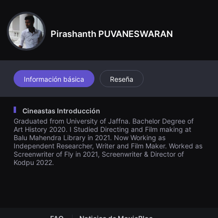
견
할
수
있
Pirashanth PUVANESWARAN
는
온
라
인
스
트
리
Información básica
Reseña
밍
플
랫
폼
Cineastas Introducción
입
Graduated from University of Jaffna. Bachelor Degree of
니
다.
Art History 2020. I Studied Directing and Film making at
국
Balu Mahendra Library in 2021. Now Working as
내
Independent Researcher, Writer and Film Maker. Worked as
외
Screenwriter of Fly in 2021, Screenwriter & Director of
단
Kodpu 2022.
편
영
화
를
손
쉽
게
찾