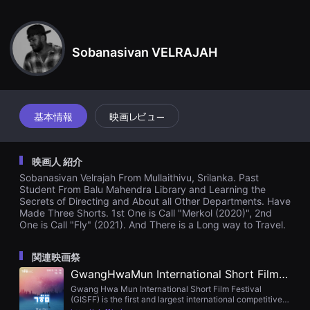
견
할
수
있
는
Sobanasivan VELRAJAH
온
라
인
스
트
리
基本情報
映画レビュー
밍
플
랫
폼
映画人 紹介
입
니
Sobanasivan Velrajah From Mullaithivu, Srilanka. Past
다.
Student From Balu Mahendra Library and Learning the
국
Secrets of Directing and About all Other Departments. Have
내
Made Three Shorts. 1st One is Call "Merkol (2020)", 2nd
외
단
One is Call "Fly" (2021). And There is a Long way to Travel.
편
영
화
関連映画祭
를
GwangHwaMun International Short Film Festival
손
쉽
Gwang Hwa Mun International Short Film Festival
게
(GISFF) is the first and largest international competitive
찾
short film festival in Korea. GISFF will be the best place