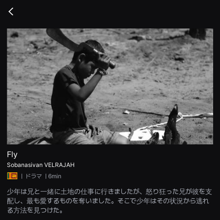
무
비
Go
블
back
록
은
단
편
영
화
와
독
립
영
화
를
중
심
으
로
다
양
Fly
한
Sobanasivan VELRAJAH
작
품
ㅣ
ドラマ
ㅣ6min
을
감
少年は兄と一緒に土地の仕事に行きましたが、怒り狂った兄が彼を支
상
配し、最も愛するものを奪いました。そこで少年はその状況から逃れ
하
고
る方法を見つけた。
발