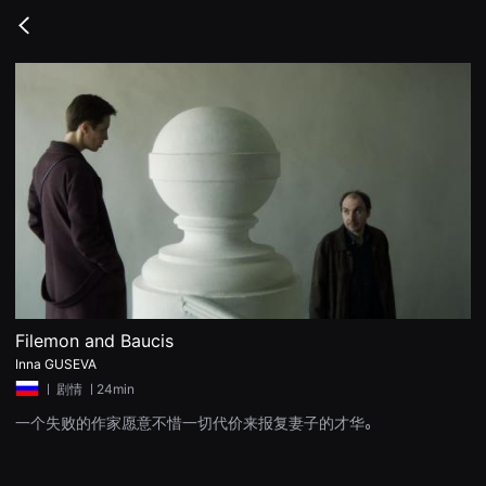
무
비
Go
블
back
록
은
단
편
영
화
와
독
립
영
화
를
중
심
으
로
다
양
Filemon and Baucis
한
Inna GUSEVA
작
품
ㅣ
剧情
ㅣ24min
을
감
一个失败的作家愿意不惜一切代价来报复妻子的才华。
상
하
고
발