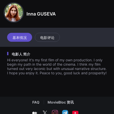
견
할
수
Inna GUSEVA
있
는
온
라
인
스
트
基本情况
电影评论
리
밍
플
랫
电影人 简介
폼
입
Hi everyone! It's my first film of my own production. I only
니
begin my path in the world of the cinema. I think my film
다.
turned out very laconic but with unusual narrative structure.
국
I hope you enjoy it. Peace to you, good luck and prosperity!
내
외
단
편
영
화
를
손
FAQ
MovieBloc 资讯
쉽
게
medium
twitter
instagram
telegram
youtube
찾