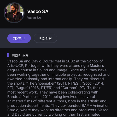
견
할
수
Vasco SA
있
Vasco SA
는
온
라
인
스
트
기본정보
영화리뷰
리
밍
플
랫
영화인 소개
폼
Vasco Sá and David Doutel met in 2002 at the School of
입
니
Arts-UCP, Portugal, while they were attending a Master’s
다.
degree course in Sound and Image. Since then, they have
국
been working together on multiple projects, recognized and
내
awarded nationally and internationally. They co-directed
외
the shorts: “The Shoemaker” (2011, PT/ES), “Soot” (2014,
단
PT), “Augur” (2018, PT/FR) and “Garrano” (PT/LT), their
편
most recent work. They have been collaborating with
영
화
Bando à Parte since 2011, being involved in several
를
animated films of different authors, both in the artistic and
손
production departments. They co-founded BAP – Animation
쉽
Studio, where they work as directors and producers. Vasco
게
and David are currently working on their first animated
찾