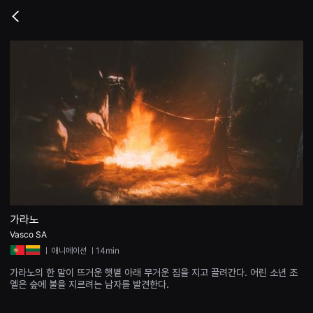
무
비
Go
블
back
록
은
단
편
영
화
와
독
립
영
화
를
중
심
으
로
다
양
가라노
한
Vasco SA
작
품
ㅣ
애니메이션
ㅣ14min
을
감
가라노의 한 말이 뜨거운 햇볕 아래 무거운 짐을 지고 끌려간다. 어린 소년 조
상
엘은 숲에 불을 지르려는 남자를 발견한다.
하
고
발