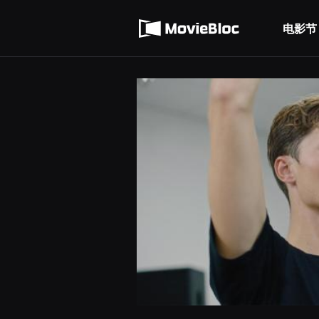
무
使用服务条款
비
블
电影节
隐私条款
록
은
단
편
영
화
와
독
립
영
화
를
중
심
으
로
다
양
한
작
품
을
감
상
하
고
발