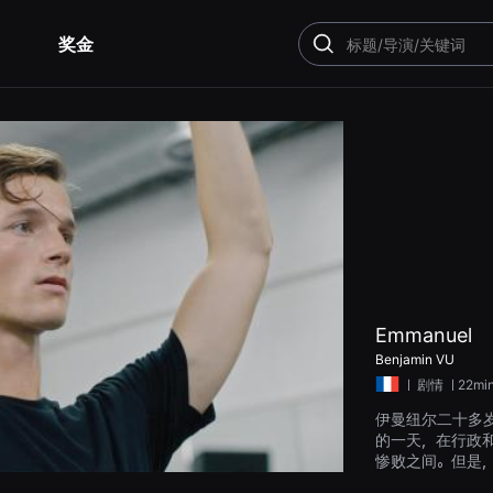
奖金
搜
索
Emmanuel
Benjamin VU
ㅣ
剧情
ㅣ22mi
伊曼纽尔二十多
的一天，在行政
惨败之间。但是
自己已经走了多