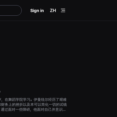
menu
Sign in
ZH
n
岁，在舞蹈学院学习。伊曼纽尔经历了艰难
和财务上的挫折以及本可以简化一切的试镜
，通过面对一些障碍，他面对自己并意识到
远。伊曼纽尔已经成为一个年轻人。