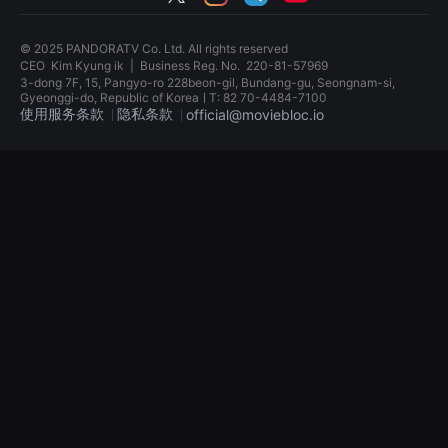
견
할
수
© 2025 PANDORATV Co. Ltd. All rights reserved
있
CEO
Kim Kyung ik
|
Business Reg. No.
220-81-57969
는
3-dong 7F, 15, Pangyo-ro 228beon-gil, Bundang-gu, Seongnam-si,
온
Gyeonggi-do, Republic of KoreaㅣT: 82 70-4484-7100
라
使用服务条款
隐私条款
인
official@moviebloc.io
스
트
독
리
립
밍
영
플
화
랫
단
폼
편
입
영
니
화
다.
독
국
립
내
영
외
화
단
단
편
편
영
영
화
화
를
독
손
립
쉽
영
게
화
찾