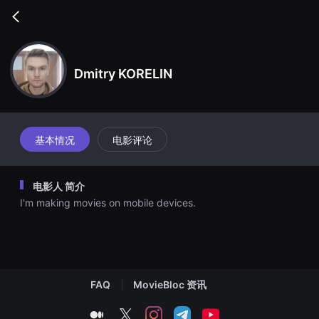
무
비
Go
블
back
록
은
단
편
Dmitry KORELIN
영
화
와
독
립
영
基本情况
电影评论
화
를
중
심
电影人 简介
으
로
I'm making movies on mobile devices.
다
양
한
작
품
을
감
상
FAQ
MovieBloc 资讯
하
고
medium
twitter
instagram
telegram
youtube
발