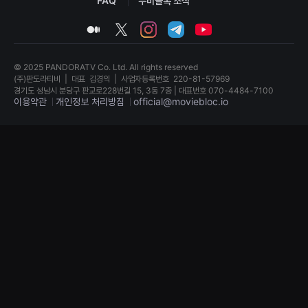
FAQ
무비블록 소식
견
할
medium
twitter
instagram
telegram
youtube
수
있
는
온
© 2025 PANDORATV Co. Ltd. All rights reserved
라
인
(주)판도라티비
|
대표
김경익
|
사업자등록번호
220-81-57969
스
경기도 성남시 분당구 판교로228번길 15, 3동 7층 | 대표번호 070-4484-7100
트
이용약관
개인정보 처리방침
official@moviebloc.io
리
밍
플
독
랫
립
폼
영
입
화
니
단
다.
편
국
영
내
화
외
독
단
립
편
영
영
화
화
단
를
편
손
영
쉽
화
게
독
찾
립