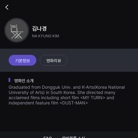
무
비
Go
블
back
록
은
단
김나경
편
영
NA KYUNG KIM
화
와
독
립
영
기본정보
영화리뷰
화
를
중
심
영화인 소개
으
로
Graduated from Dongguk Univ. and K-Arts(Korea National
다
University of Arts) in South Korea. She directed many
양
acclaimed films including short film <MY TURN> and
한
independent feature film <DUST-MAN>
작
품
을
감
상
하
고
발