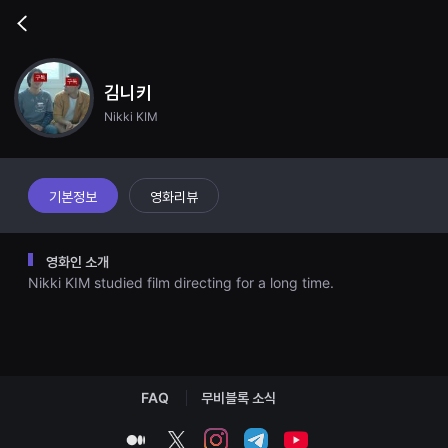
무
비
Go
블
back
록
은
단
김니키
편
영
Nikki KIM
화
와
독
립
영
기본정보
영화리뷰
화
를
중
심
영화인 소개
으
로
Nikki KIM studied film directing for a long time.
다
양
한
작
품
을
감
상
FAQ
무비블록 소식
하
고
medium
twitter
instagram
telegram
youtube
발