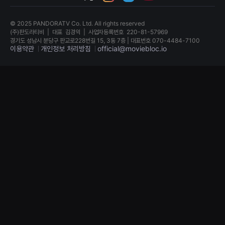
견
할
수
© 2025 PANDORATV Co. Ltd. All rights reserved
있
(주)판도라티비
|
대표
김경익
|
사업자등록번호
220-81-57969
는
경기도 성남시 분당구 판교로228번길 15, 3동 7층 | 대표번호 070-4484-7100
온
이용약관
개인정보 처리방침
official@moviebloc.io
라
인
스
독
트
립
리
영
밍
화
플
단
랫
편
폼
영
입
화
니
독
다.
립
국
영
내
화
외
단
단
편
편
영
영
화
화
독
를
립
손
영
쉽
화
게
단
찾