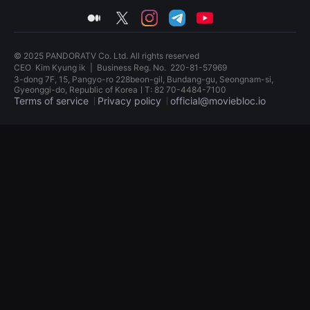
견
medium
twitter
instagram
telegram
youtube
할
수
있
는
© 2025 PANDORATV Co. Ltd. All rights reserved
온
CEO
Kim Kyung ik
|
Business Reg. No.
220-81-57969
라
인
3-dong 7F, 15, Pangyo-ro 228beon-gil, Bundang-gu, Seongnam-si,
스
Gyeonggi-do, Republic of KoreaㅣT: 82 70-4484-7100
트
Terms of service
Privacy policy
official@moviebloc.io
리
밍
독
플
립
랫
영
폼
화
입
단
니
편
다.
영
국
화
내
독
외
립
단
영
편
화
영
단
화
편
를
영
손
화
쉽
독
게
립
찾