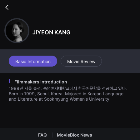
무
비
Go
블
back
록
은
단
편
JIYEON KANG
영
화
와
독
립
영
Basic Information
Movie Review
화
를
중
심
Filmmakers Introduction
으
로
1999년 서울 출생. 숙명여자대학교에서 한국어문학을 전공하고 있다.
다
Born in 1999, Seoul, Korea. Majored in Korean Language
양
and Literature at Sookmyung Women's University.
한
작
품
을
감
상
하
고
FAQ
MovieBloc News
발