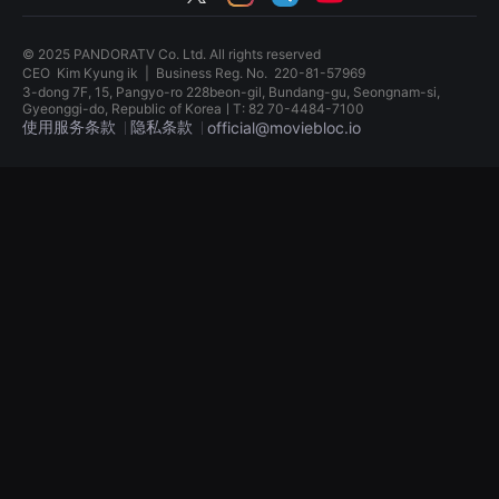
견
할
수
© 2025 PANDORATV Co. Ltd. All rights reserved
있
CEO
Kim Kyung ik
|
Business Reg. No.
220-81-57969
는
3-dong 7F, 15, Pangyo-ro 228beon-gil, Bundang-gu, Seongnam-si,
온
Gyeonggi-do, Republic of KoreaㅣT: 82 70-4484-7100
라
使用服务条款
隐私条款
인
official@moviebloc.io
스
트
독
리
립
밍
영
플
화
랫
단
폼
편
입
영
니
화
다.
독
국
립
내
영
외
화
단
단
편
편
영
영
화
화
를
독
손
립
쉽
영
게
화
찾