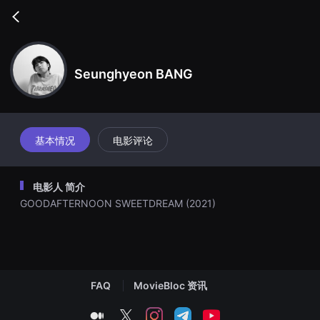
무
비
Go
블
back
록
은
단
편
Seunghyeon BANG
영
화
와
독
립
영
基本情况
电影评论
화
를
중
심
电影人 简介
으
로
GOODAFTERNOON SWEETDREAM (2021)
다
양
한
작
품
을
감
상
FAQ
MovieBloc 资讯
하
고
medium
twitter
instagram
telegram
youtube
발