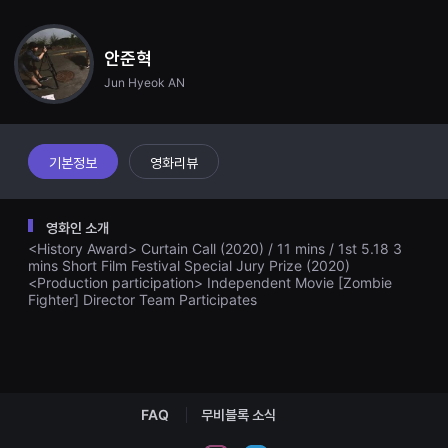
견
단짝 친구인 다영과 술자리에서 질문 하나 듣게 된다. “나보다 좋아했잖아 그
할
림. 평범하게 사는 거치곤, 표정은 그리 좋아보이지 않는데. ” 자신을 위해서
수
선택한 안정적인 길에서 괴리감을 느끼는 하윤. 하윤은 정말 자신이 평범한 생
있
안준혁
활에서 행복한지 확인하기 위해 늘 보내던 평범한 하루에 작은 일탈을 하기로
는
한다. 본인의 행복을 찾아 떠나는 어릴 적 추억여행의 시작. 그 속에서 맞이하
Jun Hyeok AN
온
는, 대단하지 않지만, 경치 좋은 하루들. 예전의 추억 그림을 쫓아가는 그녀의
라
깨달음이 하윤을 맞이해준다.
인
스
트
리
기본정보
영화리뷰
밍
플
랫
폼
영화인 소개
입
<History Award> Curtain Call (2020) / 11 mins / 1st 5.18 3
니
다.
mins Short Film Festival Special Jury Prize (2020)
국
<Production participation> Independent Movie [Zombie
내
Fighter] Director Team Participates
외
단
편
영
화
를
손
쉽
FAQ
무비블록 소식
게
찾