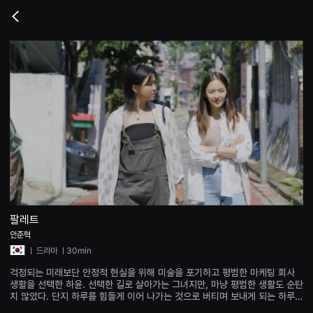
무
비
Go
블
back
록
은
단
편
영
화
와
독
립
영
화
를
중
심
으
로
다
양
팔레트
한
안준혁
작
품
ㅣ
드라마
ㅣ30min
을
감
걱정되는 미래보단 안정적 현실을 위해 미술을 포기하고 평범한 마케팅 회사
상
생활을 선택한 하윤. 선택한 길로 살아가는 그녀지만, 마냥 평범한 생활도 순탄
하
치 않았다. 단지 하루를 힘들게 이어 나가는 것으로 버티며 보내게 되는 하루의
고
연속만 있었고 순식간에 시간이 지나기 일쑤였다. 아직 미술을 포기하지 않은
발