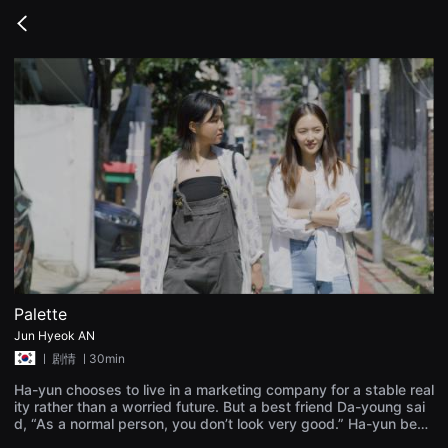
무
비
Go
블
back
록
은
단
편
영
화
와
독
립
영
화
를
중
심
으
로
다
양
Palette
한
Jun Hyeok AN
작
품
ㅣ
剧情
ㅣ30min
을
감
Ha-yun chooses to live in a marketing company for a stable real
상
ity rather than a worried future. But a best friend Da-young sai
하
d, “As a normal person, you don’t look very good.” Ha-yun begi
고
ns her childhood memory journey that greeted her realization.
발