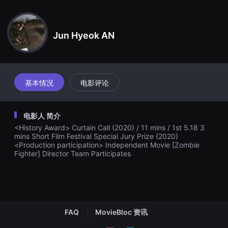
견
할
수
있
Jun Hyeok AN
는
온
라
인
스
트
리
基本情况
电影评论
밍
플
랫
폼
电影人 简介
입
니
<History Award> Curtain Call (2020) / 11 mins / 1st 5.18 3
다.
mins Short Film Festival Special Jury Prize (2020)
국
<Production participation> Independent Movie [Zombie
내
Fighter] Director Team Participates
외
단
편
영
화
를
손
쉽
FAQ
MovieBloc 资讯
게
찾