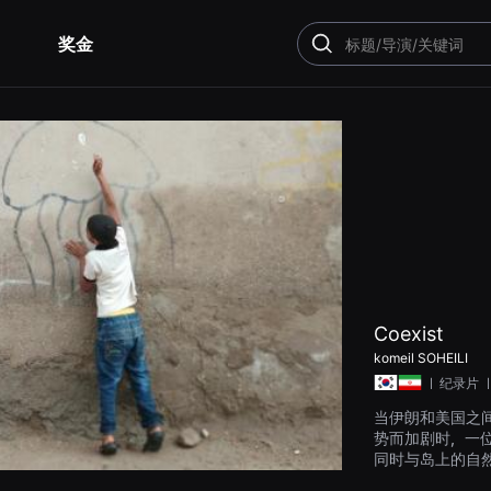
奖金
搜
索
Coexist
komeil SOHEILI
ㅣ
纪录片
ㅣ
当伊朗和美国之
势而加剧时，一
同时与岛上的自
特岛屿的每一寸