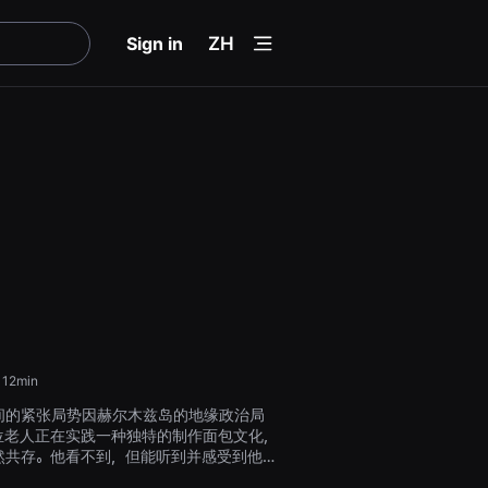
menu
Sign in
ZH
12min
间的紧张局势因赫尔木兹岛的地缘政治局
位老人正在实践一种独特的制作面包文化，
然共存。他看不到，但能听到并感受到他独
。他更喜欢听岛上的自然风光，而不是周围