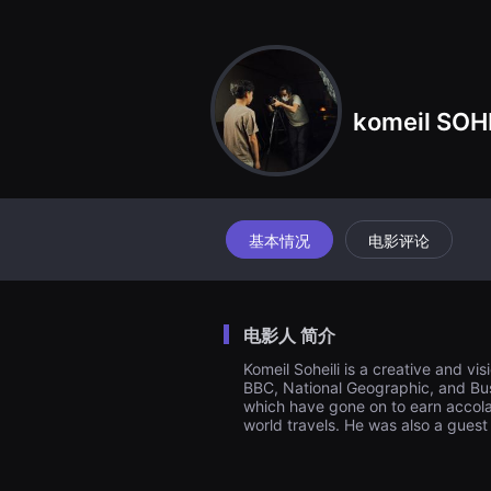
견
할
수
있
는
온
라
komeil SOHE
인
스
트
리
밍
플
랫
폼
基本情况
电影评论
입
니
다.
국
내
电影人 简介
외
단
Komeil Soheili is a creative and vi
편
BBC, National Geographic, and Bus
영
화
which have gone on to earn accolad
를
world travels. He was also a guest 
손
쉽
게
찾