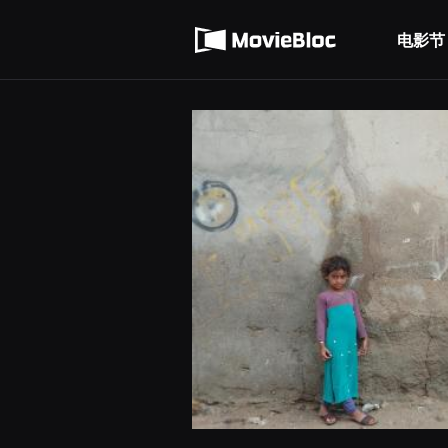
무
使用服务条款
비
블
电影节
隐私条款
록
은
단
편
영
화
와
독
립
영
화
를
중
심
으
로
다
양
한
작
품
을
감
상
하
고
발