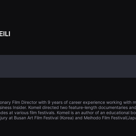
的新闻。
ILI
sionary Film Director with 9 years of career experience working with 
iness Insider. Komeil directed two feature-length documentaries and 
es at various film festivals. Komeil is an author of an educational b
jury at Busan Art Film Festival (Korea) and Meihodo Film Festival(Jap