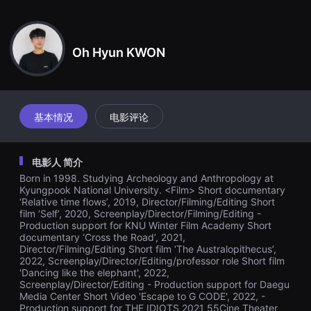
견
开始跳舞。他把手伸进大象粪便里，取出卫生纸。主角与大象进行眼
할
神交流。最后他把裤子脱下来盖住大象粪便。
수
있
는
Oh Hyun KWON
온
라
인
스
트
리
基本情况
电影评论
밍
플
랫
폼
电影人 简介
입
니
Born in 1998. Studying Archeology and Anthropology at
다.
Kyungpook National University. <Film> Short documentary
국
‘Relative time flows’, 2019, Director/Filming/Editing Short
내
film ‘Self’, 2020, Screenplay/Director/Filming/Editing -
외
단
Production support for KNU Winter Film Academy Short
편
documentary ‘Cross the Road’, 2021,
영
Director/Filming/Editing Short film ‘The Australopithecus’,
화
2022, Screenplay/Director/Editing/professor role Short film
를
'Dancing like the elephant', 2022,
손
Screenplay/Director/Editing - Production support for Daegu
쉽
Media Center Short Video 'Escape to G CODE', 2022, -
게
Production support for THE IDIOTS 2021 55Cine Theater
찾