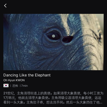
무
비
Go
블
back
록
은
단
편
영
화
와
독
립
영
화
를
중
심
으
로
다
양
Dancing Like the Elephant
한
Oh Hyun KWON
작
품
ㅣ
恐怖
ㅣ7min
을
감
21世纪，主角清理街道上的粪便。如果清理大象粪便，每小时工资为
상
1万韩元，他就去清理大象粪便。主角用吸尘器清理大象粪便，远远
하
고
看到一头大象。主角肚子疼，想去洗手间。然后一头大象挡住了他的
발
路。拿出卫生纸的主角。大象用吸尘器吸卫生纸。主角很震惊，大象