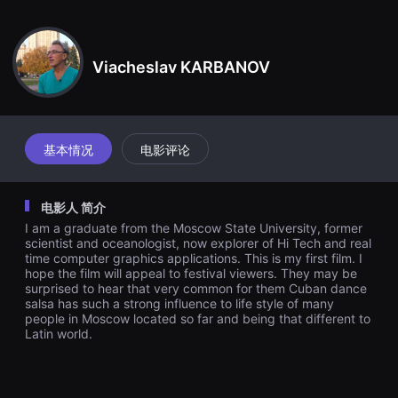
견
萨舞。顺便问一下，您知道 Salsa Open Air 是世界上最大的常规萨
할
尔萨户外场地吗？
수
있
는
Viacheslav KARBANOV
온
라
인
스
트
리
基本情况
电影评论
밍
플
랫
폼
电影人 简介
입
니
I am a graduate from the Moscow State University, former
다.
scientist and oceanologist, now explorer of Hi Tech and real
국
time computer graphics applications. This is my first film. I
내
hope the film will appeal to festival viewers. They may be
외
단
surprised to hear that very common for them Cuban dance
편
salsa has such a strong influence to life style of many
영
people in Moscow located so far and being that different to
화
Latin world.
를
손
쉽
게
찾