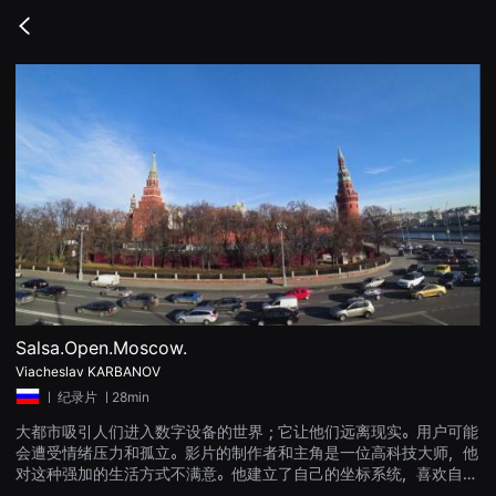
무
비
Go
블
back
록
은
단
편
영
화
와
독
립
영
화
를
중
심
으
로
다
양
Salsa.Open.Moscow.
한
Viacheslav KARBANOV
작
품
ㅣ
纪录片
ㅣ28min
을
감
大都市吸引人们进入数字设备的世界；它让他们远离现实。用户可能
상
会遭受情绪压力和孤立。影片的制作者和主角是一位高科技大师，他
하
고
对这种强加的生活方式不满意。他建立了自己的坐标系统，喜欢自行
발
车胜过汽车，喜欢运动胜过社交网络，甚至还喜欢莫斯科的古巴萨尔