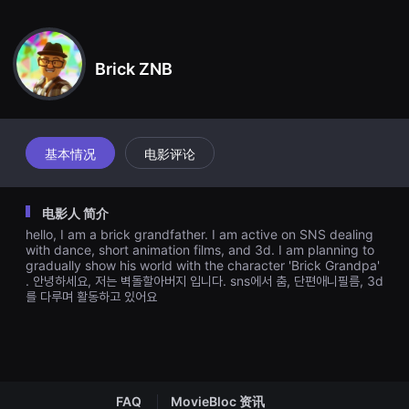
견
할
수
있
는
Brick ZNB
온
라
인
스
트
리
基本情况
电影评论
밍
플
랫
폼
电影人 简介
입
니
hello, I am a brick grandfather. I am active on SNS dealing
다.
with dance, short animation films, and 3d. I am planning to
국
gradually show his world with the character 'Brick Grandpa'
내
. 안녕하세요, 저는 벽돌할아버지 입니다. sns에서 춤, 단편애니필름, 3d
외
단
를 다루며 활동하고 있어요
편
영
화
를
손
쉽
게
FAQ
MovieBloc 资讯
찾