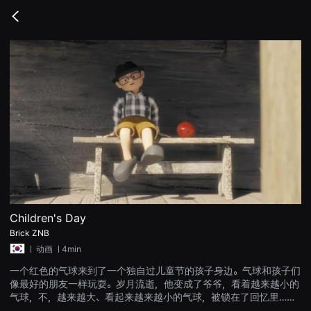
무
비
Go
블
back
록
은
단
편
영
화
와
독
립
영
화
를
중
심
으
로
다
양
Children's Day
한
Brick ZNB
작
품
ㅣ
动画
ㅣ4min
을
감
一个红色的气球来到了一个独自过儿童节的孩子身边。气球和孩子们
상
像最好的朋友一样玩耍。岁月流逝，他变成了爷爷，看着越来越小的
하
고
气球，不，越来越大、看起来越来越小的气球，被锁在了回忆里……
발