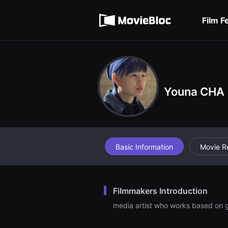
무
Terms of service
비
블
Film F
록
Privacy policy
은
단
편
영
화
와
독
립
Youna CHA
영
화
를
중
심
으
로
Basic Information
Movie R
다
양
한
작
품
을
Filmmakers Introduction
감
상
media artist who works based on 
하
고
발