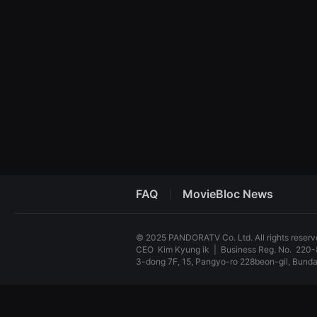
견
할
수
있
는
온
라
인
스
트
리
밍
플
랫
폼
입
니
다.
FAQ
MovieBloc News
국
내
외
단
© 2025 PANDORATV Co. Ltd. All rights reser
편
CEO
Kim Kyung ik
|
Business Reg. No.
220-
영
화
3-dong 7F, 15, Pangyo-ro 228beon-gil, Bun
를
손
독
쉽
립
게
영
찾