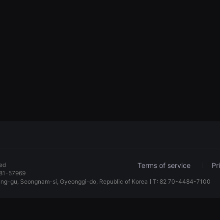
ved
Terms of service
Pr
81-57969
dang-gu, Seongnam-si, Gyeonggi-do, Republic of KoreaㅣT: 82 70-4484-7100