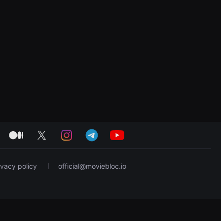
medium
twitter
instagram
telegram
youtube
ivacy policy
official@moviebloc.io