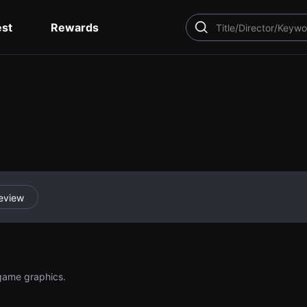
est
Rewards
SEARCH
eview
game graphics.