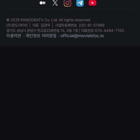
medium
twitter
instagram
telegram
youtube
견
할
수
있
© 2025 PANDORATV Co. Ltd. All rights reserved
는
(주)판도라티비
|
대표
김경익
|
사업자등록번호
220-81-57969
온
경기도 성남시 분당구 판교로228번길 15, 3동 7층 | 대표번호 070-4484-7100
라
이용약관
개인정보 처리방침
official@moviebloc.io
인
스
트
독
리
립
밍
영
플
화
랫
단
폼
편
입
영
니
화
다.
독
국
립
내
영
외
화
단
단
편
편
영
영
화
화
를
독
손
립
쉽
영
게
화
찾