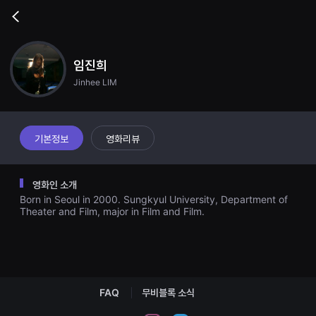
무
비
Go
블
back
록
은
단
임진희
편
영
Jinhee LIM
화
와
독
립
영
기본정보
영화리뷰
화
를
중
심
영화인 소개
으
로
Born in Seoul in 2000. Sungkyul University, Department of
다
Theater and Film, major in Film and Film.
양
한
작
품
을
감
상
하
FAQ
무비블록 소식
고
발