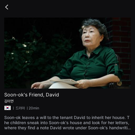
무
비
Go
블
back
록
은
단
편
영
화
와
독
립
영
화
를
중
심
으
로
다
양
Soon-ok's Friend, David
한
김미연
작
품
ㅣ
드라마
ㅣ20min
을
감
Soon-ok leaves a will to the tenant David to inherit her house. T
상
he children sneak into Soon-ok's house and look for her letters,
하
where they find a note David wrote under Soon-ok's handwritin
고
g. Children who think Soon-ok's death is suspicious secretly op
발