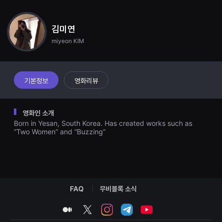
견
en David's laptop. There, the children reminiscence their past,
할
which was until then indifferent to Soon-ok.
수
있
김미연
는
miyeon KIM
온
라
인
스
트
리
기본정보
영화리뷰
밍
플
랫
폼
영화인 소개
입
Born in Yesan, South Korea. Has created works such as
니
다.
“Two Women” and “Buzzing”
국
내
외
단
편
영
화
FAQ
무비블록 소식
를
손
쉽
medium
twitter
instagram
telegram
youtube
게
찾